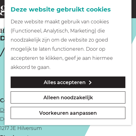
Fietsen
Deze website gebruikt cookies
menu
Z
G
Deze website maakt gebruik van cookies
o
Wandelen
a
HILVERSUM
(Functioneel, Analytisch, Marketing) die
e
De klanken van Dudok
n
noodzakelijk zijn om de website zo goed
k
Varen
a
mogelijk te laten functioneren. Door op
e
a
accepteren te klikken, geef je aan hiermee
n
r
Met kinderen
akkoord te gaan.
d
Alles accepteren
e
Geocachen
h
Alleen noodzakelijk
Contact
o
Naar het museum
Dudok Architectuur Centrum
m
Voorkeuren aanpassen
Dudokpark 1
e
Winkelen
1217 JE Hilversum
p