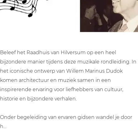
v
v
n
a
a
D
n
n
u
D
D
d
u
u
o
d
d
k
Beleef het Raadhuis van Hilversum op een heel
o
o
bijzondere manier tijdens deze muzikale rondleiding. In
k
k
het iconische ontwerp van Willem Marinus Dudok
komen architectuur en muziek samen in een
inspirerende ervaring voor liefhebbers van cultuur,
historie en bijzondere verhalen.
Onder begeleiding van ervaren gidsen wandel je door
h…