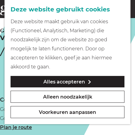
Fietsen
Deze website gebruikt cookies
menu
Z
G
Deze website maakt gebruik van cookies
o
Wandelen
a
GOOISE MEREN
(Functioneel, Analytisch, Marketing) die
e
Voorlezen in de bieb
n
noodzakelijk zijn om de website zo goed
k
Varen
a
mogelijk te laten functioneren. Door op
e
a
accepteren te klikken, geef je aan hiermee
n
r
Met kinderen
akkoord te gaan.
d
Alles accepteren
e
Geocachen
h
Alleen noodzakelijk
Contact
o
Naar het museum
Gooi+ bibliotheken, diverse locaties
m
Voorkeuren aanpassen
Gooise meren
e
Winkelen
n
Plan je route
p