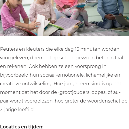
n
i
i
e
d
n
n
b
e
d
d
i
b
e
e
e
i
b
b
b
e
i
i
Peuters en kleuters die elke dag 15 minuten worden
b
e
e
voorgelezen, doen het op school gewoon beter in taal
b
b
en rekenen. Ook hebben ze een voorsprong in
bijvoorbeeld hun sociaal-emotionele, lichamelijke en
creatieve ontwikkeling. Hoe jonger een kind is op het
moment dat het door de (groot)ouders, oppas, of au-
pair wordt voorgelezen, hoe groter de woordenschat op
2-jarige leeftijd.
Locaties en tijden: