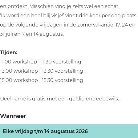
h
e
e
d
h
en ontdekt. Misschien vind je zelfs wel een schat.
e
n
e
e
e
‘Ik word een heel blij visje!’ vindt drie keer per dag plaats
e
h
n
e
e
op de volgende vrijdagen in de zomervakantie: 17, 24 en
l
e
h
n
l
31 juli en 7 en 14 augustus.
b
e
e
h
b
l
l
e
e
l
Tijden:
i
b
l
e
i
11.00 workshop | 11.30 voorstelling
j
l
b
l
j
13.00 workshop | 13.30 voorstelling
v
i
l
b
v
15.00 workshop | 15.30 voorstelling
i
j
i
l
i
s
v
j
i
s
Deelname is gratis met een geldig entreebewijs.
j
i
v
j
j
e
s
i
v
e
Wanneer
!
j
s
i
!
e
j
s
Elke vrijdag t/m 14 augustus 2026