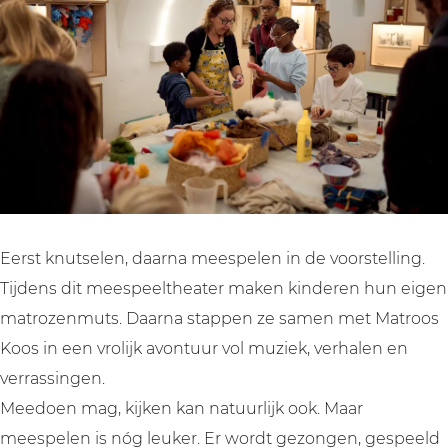
e
t
l
e
e
a
h
t
l
a
t
e
h
t
t
e
a
e
h
e
r
t
a
e
r
|
e
t
a
|
I
r
e
t
I
k
|
r
e
k
w
I
|
r
w
Eerst knutselen, daarna meespelen in de voorstelling.
o
k
I
|
o
Tijdens dit meespeeltheater maken kinderen hun eigen
r
w
k
I
r
matrozenmuts. Daarna stappen ze samen met Matroos
d
o
w
k
d
Koos in een vrolijk avontuur vol muziek, verhalen en
e
r
o
w
e
verrassingen.
e
d
r
o
e
Meedoen mag, kijken kan natuurlijk ook. Maar
n
e
d
r
n
meespelen is nóg leuker. Er wordt gezongen, gespeeld