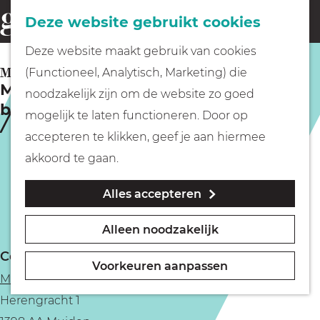
Fietsen
Deze website gebruikt cookies
menu
Z
G
Deze website maakt gebruik van cookies
o
Wandelen
a
MUIDEN
(Functioneel, Analytisch, Marketing) die
e
Meespeeltheater | Ik word een heel
n
noodzakelijk zijn om de website zo goed
k
blij visje!
Varen
a
mogelijk te laten functioneren. Door op
e
a
accepteren te klikken, geef je aan hiermee
n
r
Met kinderen
akkoord te gaan.
d
Alles accepteren
e
Geocachen
h
Alleen noodzakelijk
o
Naar het museum
Contact
m
Voorkeuren aanpassen
Muiderslot Muiden
e
Winkelen
Herengracht 1
p