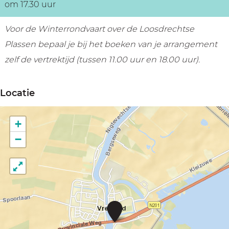
om 17.30 uur
Voor de Winterrondvaart over de Loosdrechtse
Plassen bepaal je bij het boeken van je arrangement
zelf de vertrektijd (tussen 11.00 uur en 18.00 uur).
Locatie
+
−
O
n
t