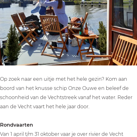
c
V
e
d
c
h
e
V
e
h
t
c
e
V
t
m
h
c
e
m
e
t
h
c
e
t
m
t
h
t
R
e
m
t
R
e
t
e
m
e
d
R
t
e
d
Op zoek naar een uitje met het hele gezin? Kom aan
e
e
R
t
e
boord van het knusse schip Onze Ouwe en beleef de
r
d
e
R
r
schoonheid van de Vechtstreek vanaf het water. Reder
i
e
d
e
i
aan de Vecht vaart het hele jaar door.
j
r
e
d
j
a
i
r
e
a
Rondvaarten
a
j
i
r
a
Van 1 april t/m 31 oktober vaar je over rivier de Vecht