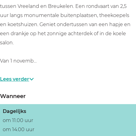
n
a
j
i
n
tussen Vreeland en Breukelen. Een rondvaart van 2,5
d
a
a
j
d
uur langs monumentale buitenplaatsen, theekoepels
e
n
a
a
e
en koetshuizen. Geniet ondertussen van een hapje en
V
d
n
a
V
een drankje op het zonnige achterdek of in de koele
e
e
d
n
e
salon.
c
V
e
d
c
h
e
V
e
h
Van 1 novemb…
t
c
e
V
t
h
c
e
Lees verder
t
h
c
t
h
Wanneer
t
Dagelijks
om 11.00 uur
om 14.00 uur