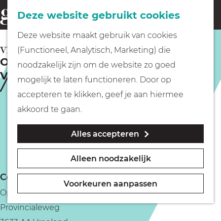
Fietsen
Deze website gebruikt cookies
menu
Z
G
Deze website maakt gebruik van cookies
o
Wandelen
a
VREELAND
(Functioneel, Analytisch, Marketing) die
e
Ontdek de Vecht met Rederij aan de
n
noodzakelijk zijn om de website zo goed
k
Vecht
Varen
a
mogelijk te laten functioneren. Door op
e
a
accepteren te klikken, geef je aan hiermee
n
r
Met kinderen
akkoord te gaan.
d
Alles accepteren
e
Geocachen
h
Alleen noodzakelijk
o
Naar het museum
Contact
m
Voorkeuren aanpassen
Opstapplaats Kanosteiger Vreeland
e
Winkelen
Provincialeweg
p