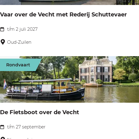
V
Vaar over de Vecht met Rederij Schuttevaer
e
c
t/m 2 juli 2027
V
h
a
Oud-Zuilen
t
a
m
r
e
Rondvaart
o
t
v
R
e
e
r
d
d
e
De Fietsboot over de Vecht
e
r
V
t/m 27 september
i
D
e
j
e