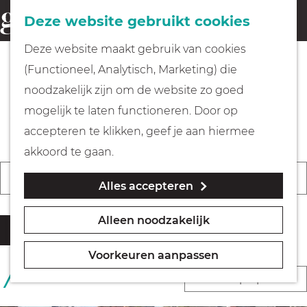
Fietsen
Deze website gebruikt cookies
menu
Z
G
Deze website maakt gebruik van cookies
o
Wandelen
a
(Functioneel, Analytisch, Marketing) die
e
n
De leukste evenementen &
noodzakelijk zijn om de website zo goed
k
Varen
a
activiteiten in Gooi & Vecht
mogelijk te laten functioneren. Door op
e
a
accepteren te klikken, geef je aan hiermee
n
r
Met kinderen
akkoord te gaan.
d
W
W
S
Vandaag
Morgen
Dit weekend
Alles accepteren
a
e
K
Geocachen
a
o
t
h
i
n
r
Alleen noodzakelijk
z
o
e
Filter
Naar het museum
n
t
o
m
s
e
e
Voorkeuren aanpassen
e
e
d
e
e
Winkelen
S
15 RESULTATEN
k
p
a
r
r
o
j