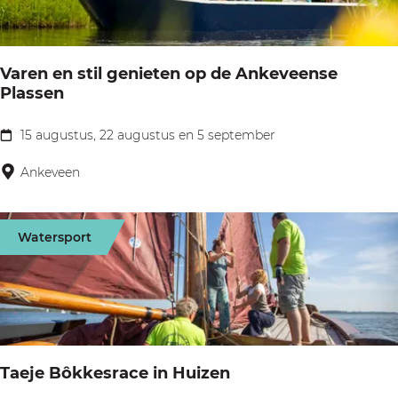
v
o
o
c
g
h
Varen en stil genieten op de Ankeveense
e
Plassen
t
l
o
v
15 augustus, 22 augustus en 5 september
V
p
a
a
Ankeveen
d
a
r
e
r
e
A
Watersport
t
n
n
m
e
k
e
n
e
t
s
v
D
t
e
Taeje Bôkkesrace in Huizen
e
i
e