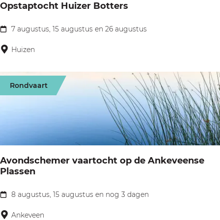
t
Opstaptocht Huizer Botters
n
o
v
t
7 augustus, 15 augustus en 26 augustus
a
O
o
n
p
Huizen
v
u
s
e
i
t
r
Rondvaart
t
a
d
M
p
e
a
t
L
a
o
o
r
c
o
Avondschemer vaartocht op de Ankeveense
s
h
Plassen
s
s
t
d
e
H
8 augustus, 15 augustus en nog 3 dagen
A
r
n
u
v
Ankeveen
e