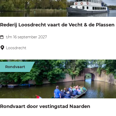
e
h
o
V
u
n
e
t
d
c
Rederij Loosdrecht vaart de Vecht & de Plassen
t
v
h
e
a
t/m 16 september 2027
t
R
v
a
e
Loosdrecht
a
r
d
e
t
e
r
V
Rondvaart
r
e
i
c
j
h
L
t
o
e
Rondvaart door vestingstad Naarden
o
n