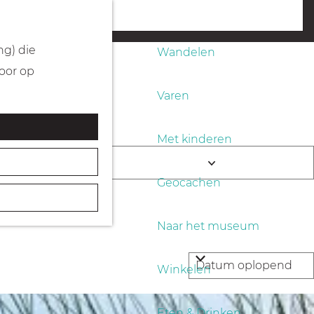
Fietsen
menu
ng) die
Wandelen
Door op
Varen
Met kinderen
end
K
Geocachen
i
e
Naar het museum
s
d
Winkelen
a
t
Eten & Drinken