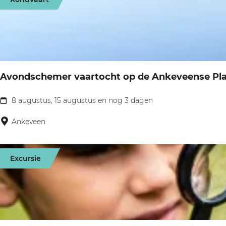
a
p
t
g
:
e
e
e
r
o
Avondschemer vaartocht op de Ankeveense Pl
p
:
8 augustus, 15 augustus en nog 3 dagen
A
v
Ankeveen
o
n
Excursie
d
s
c
h
e