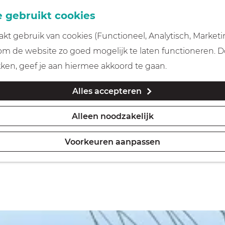
 gebruikt cookies
t gebruik van cookies (Functioneel, Analytisch, Marketi
 om de website zo goed mogelijk te laten functioneren. 
iten in Gooi & Vecht
kken, geef je aan hiermee akkoord te gaan.
Alles accepteren
Alleen noodzakelijk
Morgen
Dit week
Voorkeuren aanpassen