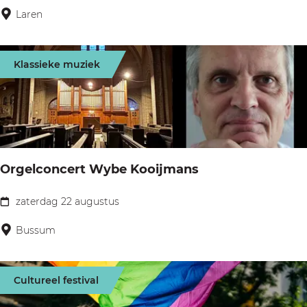
e
z
a
Laren
n
e
n
t
n
n
o
Klassieke muziek
e
c
n
h
k
t
o
e
Orgelconcert Wybe Kooijmans
k
e
zaterdag 22 augustus
O
n
r
Bussum
f
g
i
e
l
Cultureel festival
l
m