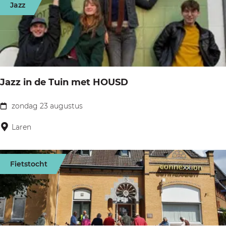
Jazz
m
e
n
w
e
Jazz in de Tuin met HOUSD
e
k
zondag 23 augustus
J
e
a
Laren
n
z
d
z
M
Fietstocht
i
u
n
i
d
d
e
e