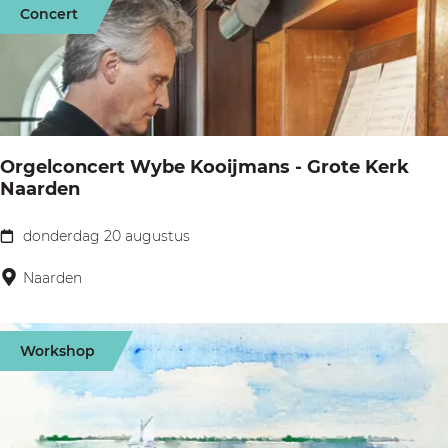
Concert
v
a
n
E
e
Orgelconcert Wybe Kooijmans - Grote Kerk
g
Naarden
h
e
donderdag 20 augustus
O
n
r
Naarden
;
g
D
e
Workshop
e
l
L
c
i
o
e