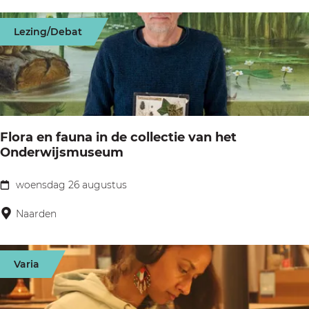
w
i
L
Lezing/Debat
a
o
n
o
M
s
e
d
n
r
Flora en fauna in de collectie van het
t
Onderwijsmuseum
e
e
c
l
woensdag 26 augustus
F
h
S
l
Naarden
t
U
o
P
r
Varia
&
a
S
e