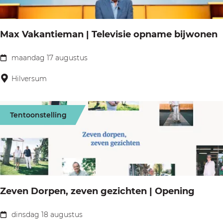
N
i
Max Vakantieman | Televisie opname bijwonen
g
h
maandag 17 augustus
M
t
a
Hilversum
|
x
J
V
i
Tentoonstelling
a
m
k
Q
a
u
n
e
t
e
Zeven Dorpen, zeven gezichten | Opening
i
n
e
dinsdag 18 augustus
(
Z