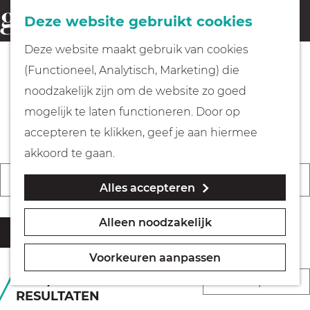
Fietsen
Deze website gebruikt cookies
menu
Z
G
Deze website maakt gebruik van cookies
o
Wandelen
a
(Functioneel, Analytisch, Marketing) die
e
n
De leukste evenementen &
noodzakelijk zijn om de website zo goed
k
Varen
a
activiteiten in Gooi & Vecht
mogelijk te laten functioneren. Door op
e
a
accepteren te klikken, geef je aan hiermee
n
r
Met kinderen
akkoord te gaan.
d
W
W
S
Vandaag
Morgen
Dit weekend
Alles accepteren
a
e
K
Geocachen
a
o
t
h
i
n
r
Alleen noodzakelijk
z
o
e
Filter
Naar het museum
n
t
o
m
s
e
e
Voorkeuren aanpassen
e
e
d
e
e
Winkelen
S
145 T/M 180 VAN 461
k
p
a
RESULTATEN
r
r
o
j