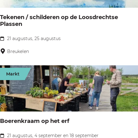
n
v
c
Tekenen / schilderen op de Loosdrechtse
e
e
Plassen
V
r
r
t
21 augustus, 25 augustus
T
e
W
e
Breukelen
d
y
k
e
b
e
Markt
e
n
K
e
o
n
o
/
i
s
Boerenkraam op het erf
j
c
m
h
21 augustus, 4 september en 18 september
B