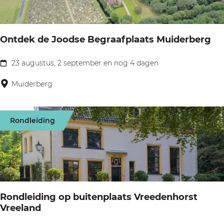
W
t
e
o
u
r
Ontdek de Joodse Begraafplaats Muiderberg
r
k
t
23 augustus, 2 september en nog 4 dagen
s
O
o
h
n
Muiderberg
c
o
t
h
p
d
t
Rondleiding
e
S
k
p
d
i
e
e
J
g
Rondleiding op buitenplaats Vreedenhorst
o
Vreeland
e
o