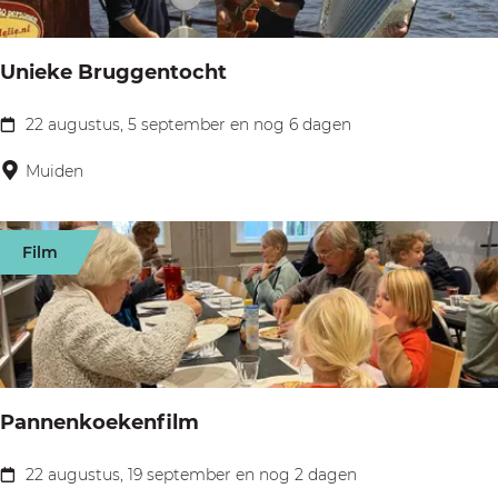
s
l
d
u
Unieke Bruggentocht
o
i
o
22 augustus, 5 september en nog 6 dagen
s
U
r
n
Muiden
h
i
e
e
t
Film
k
o
e
u
B
d
r
e
u
H
Pannenkoekenfilm
g
u
g
22 augustus, 19 september en nog 2 dagen
i
P