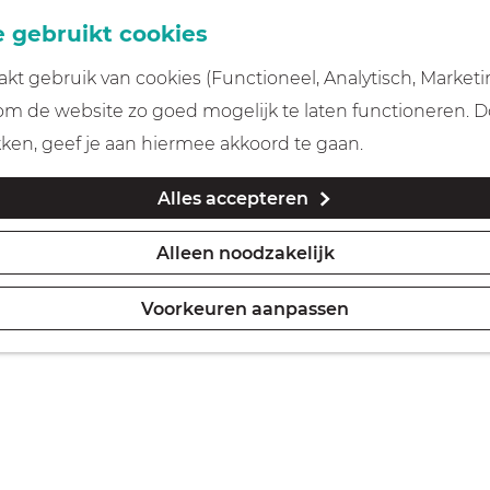
 gebruikt cookies
t gebruik van cookies (Functioneel, Analytisch, Marketi
 om de website zo goed mogelijk te laten functioneren. 
iten in Gooi & Vecht
kken, geef je aan hiermee akkoord te gaan.
Alles accepteren
Alleen noodzakelijk
Morgen
Dit week
Voorkeuren aanpassen