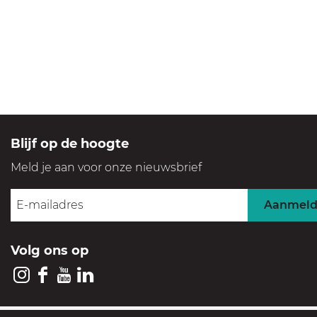
a
p
t
g
:
e
e
e
r
o
p
:
Blijf op de hoogte
Meld je aan voor onze nieuwsbrief
Aanmel
Volg ons op
I
F
Y
L
n
a
o
i