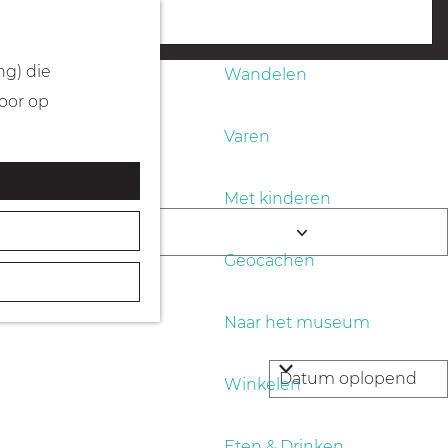
Fietsen
menu
ng) die
Wandelen
Door op
Varen
Met kinderen
end
K
Geocachen
i
e
Naar het museum
s
d
Winkelen
a
t
Eten & Drinken