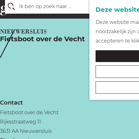
Deze website
Z
G
Deze website maak
o
a
NIEUWERSLUIS
noodzakelijk zijn
e
Fietsboot over de Vecht
n
accepteren te kli
k
a
e
a
n
r
d
e
h
Contact
o
Fietsboot over de Vecht
m
Rijksstraatweg 11
e
3631 AA Nieuwersluis
p