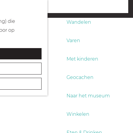
Fietsen
menu
ng) die
Wandelen
Door op
Varen
Met kinderen
Geocachen
Naar het museum
Winkelen
Eten & Drinken