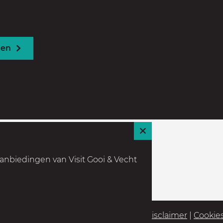
den
S
l
anbiedingen van Visit Gooi & Vecht
u
i
t
Partners
|
Colofon
|
Privacyverklaring
|
Disclaimer
|
Cookie