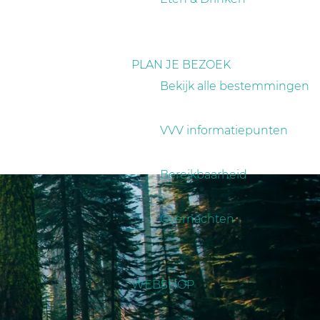
PLAN JE BEZOEK
Bekijk alle bestemmingen
VVV informatiepunten
Bereikbaarheid
Overnachten
WEBSHOP