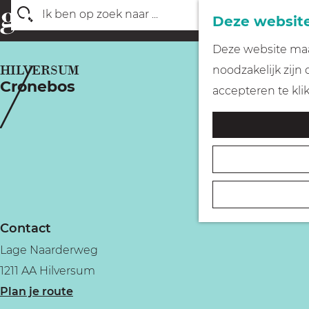
Deze website
Z
G
Deze website maak
o
a
HILVERSUM
noodzakelijk zijn
e
Cronebos
n
accepteren te kli
k
a
e
a
n
r
d
e
h
Contact
o
Lage Naarderweg
m
1211 AA Hilversum
e
n
Plan je route
p