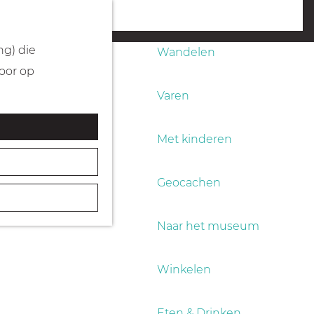
Fietsen
menu
ng) die
Wandelen
Door op
Varen
Met kinderen
Geocachen
Naar het museum
Winkelen
Eten & Drinken