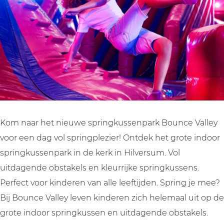
o
B
H
e
l
l
H
u
o
i
y
e
l
i
n
u
l
H
y
e
l
c
n
v
i
H
y
v
e
c
e
l
i
H
e
V
e
r
v
l
i
r
a
V
s
e
v
l
s
l
a
u
r
e
v
u
l
l
Kom naar het nieuwe springkussenpark Bounce Valley
m
s
r
e
m
e
l
voor een dag vol springplezier! Ontdek het grote indoor
u
s
r
y
e
springkussenpark in de kerk in Hilversum. Vol
m
u
s
H
y
uitdagende obstakels en kleurrijke springkussens.
m
u
i
H
Perfect voor kinderen van alle leeftijden. Spring je mee?
m
l
i
Bij Bounce Valley leven kinderen zich helemaal uit op de
v
l
grote indoor springkussen en uitdagende obstakels.