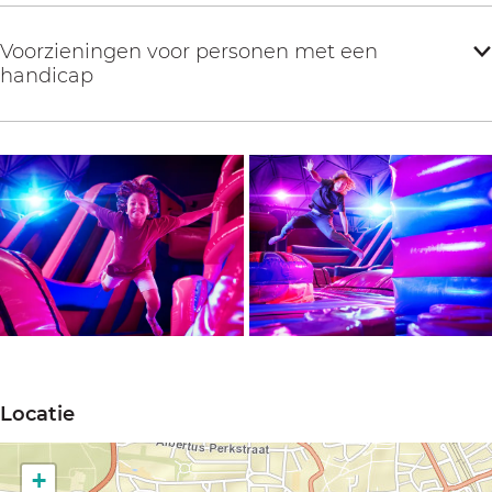
Voorzieningen voor personen met een
handicap
O
O
p
p
Locatie
e
e
n
n
+