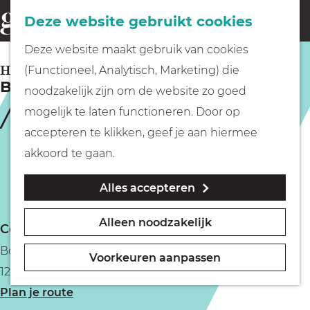
Fietsen
Deze website gebruikt cookies
menu
Z
G
Deze website maakt gebruik van cookies
o
Wandelen
a
HILVERSUM
(Functioneel, Analytisch, Marketing) die
e
Bounce Valley Hilversum
n
noodzakelijk zijn om de website zo goed
k
Varen
a
mogelijk te laten functioneren. Door op
e
a
accepteren te klikken, geef je aan hiermee
n
r
Met kinderen
akkoord te gaan.
d
Alles accepteren
e
Geocachen
h
Alleen noodzakelijk
Contact
o
Naar het museum
Bosdrift 53
m
Voorkeuren aanpassen
1214 JT Hilversum
e
Winkelen
n
Plan je route
p