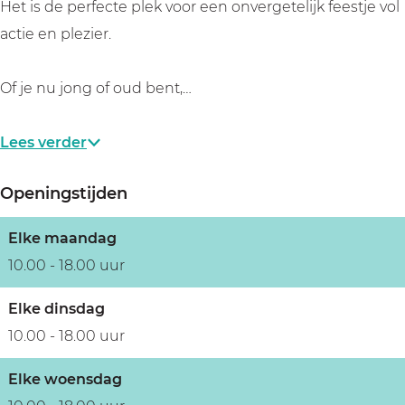
e
v
Het is de perfecte plek voor een onvergetelijk feestje vol
r
e
actie en plezier.
s
r
u
s
Of je nu jong of oud bent,…
m
u
m
Lees verder
Openingstijden
Elke maandag
10.00 - 18.00 uur
Elke dinsdag
10.00 - 18.00 uur
Elke woensdag