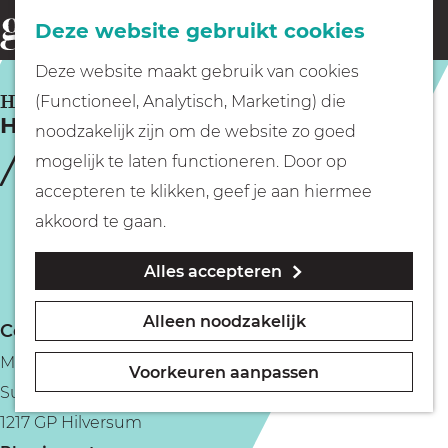
Fietsen
Deze website gebruikt cookies
menu
Z
G
Deze website maakt gebruik van cookies
o
Wandelen
a
HILVERSUM
(Functioneel, Analytisch, Marketing) die
e
Hillywood Tour Hilversum
n
noodzakelijk zijn om de website zo goed
k
Varen
a
mogelijk te laten functioneren. Door op
e
a
accepteren te klikken, geef je aan hiermee
n
r
Met kinderen
akkoord te gaan.
d
Alles accepteren
e
Geocachen
h
Alleen noodzakelijk
Contact
o
Naar het museum
Mediapark
m
Voorkeuren aanpassen
Sumatralaan 147
e
Winkelen
1217 GP Hilversum
p