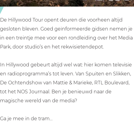
T
u
o
r
u
H
De Hillywood Tour opent deuren die voorheen altijd
r
i
gesloten bleven. Goed geïnformeerde gidsen nemen je
H
l
in een treintje mee voor een rondleiding over het Media
i
v
Park, door studio’s en het rekwisietendepot.
l
e
v
r
In Hillywood gebeurt altijd wel wat: hier komen televisie
e
s
en radioprogramma’s tot leven. Van Spuiten en Slikken,
r
u
De Ochtendshow van Mattie & Marieke, RTL Boulevard,
s
m
tot het NOS Journaal. Ben je benieuwd naar de
u
magische wereld van de media?
m
Ga je mee in de tram…