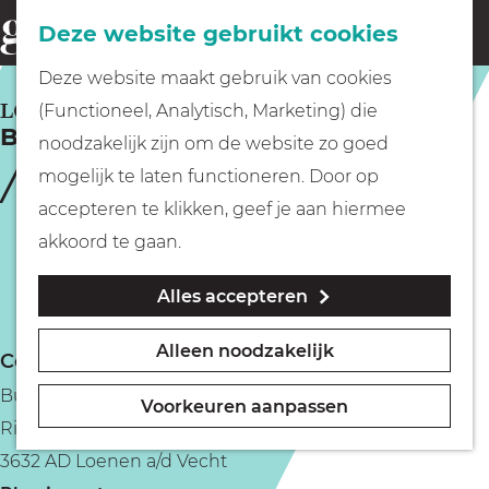
Fietsen
Deze website gebruikt cookies
menu
Z
G
Deze website maakt gebruik van cookies
o
Wandelen
a
LOENEN A/D VECHT
(Functioneel, Analytisch, Marketing) die
e
Buitenplaats Nieuwerhoek
n
noodzakelijk zijn om de website zo goed
k
Varen
a
mogelijk te laten functioneren. Door op
e
a
accepteren te klikken, geef je aan hiermee
n
r
Met kinderen
akkoord te gaan.
d
Alles accepteren
e
Geocachen
h
Alleen noodzakelijk
Contact
o
Naar het museum
Buitenplaats Nieuwerhoek
m
Voorkeuren aanpassen
Rijksstraatweg 78
e
Winkelen
3632 AD Loenen a/d Vecht
p