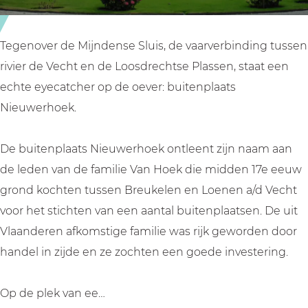
a
s
t
N
s
i
Tegenover de Mijndense Sluis, de vaarverbinding tussen
N
e
rivier de Vecht en de Loosdrechtse Plassen, staat een
i
u
echte eyecatcher op de oever: buitenplaats
e
w
Nieuwerhoek.
u
e
w
r
De buitenplaats Nieuwerhoek ontleent zijn naam aan
e
h
de leden van de familie Van Hoek die midden 17e eeuw
r
o
grond kochten tussen Breukelen en Loenen a/d Vecht
h
e
voor het stichten van een aantal buitenplaatsen. De uit
o
k
Vlaanderen afkomstige familie was rijk geworden door
e
handel in zijde en ze zochten een goede investering.
k
Op de plek van ee…