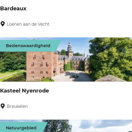
p
Bardeaux
d
e
Loenen aan de Vecht
B
M
a
e
r
e
Bezienswaardigheid
d
n
e
t
a
u
x
Kasteel Nyenrode
Breukelen
K
a
s
Natuurgebied