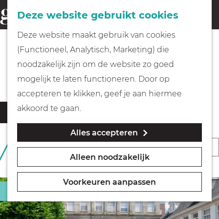
Fietsen
Deze website gebruikt cookies
menu
Z
G
Deze website maakt gebruik van cookies
o
Wandelen
a
(Functioneel, Analytisch, Marketing) die
e
n
De highlights
noodzakelijk zijn om de website zo goed
k
Varen
a
mogelijk te laten functioneren. Door op
e
a
accepteren te klikken, geef je aan hiermee
n
r
Met kinderen
W
S
akkoord te gaan.
Filter
d
a
o
Alles accepteren
t
e
Geocachen
r
S
121 T/M 144 VAN 276
z
h
t
RESULTATEN
Alleen noodzakelijk
o
o
o
Naar het museum
e
r
e
m
e
Voorkeuren aanpassen
k
t
Bezienswaardigheid
e
Winkelen
r
j
e
p
o
e
e