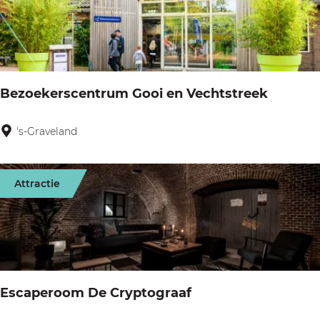
e
r
M
u
Bezoekerscentrum Gooi en Vechtstreek
s
e
's-Graveland
B
u
e
m
z
Attractie
o
e
k
e
r
Escaperoom De Cryptograaf
s