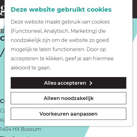
Fietsen
Deze website gebruikt cookies
menu
Z
G
Deze website maakt gebruik van cookies
o
Wandelen
a
BUSSUM
(Functioneel, Analytisch, Marketing) die
e
Café-Restaurant Nobel
n
noodzakelijk zijn om de website zo goed
k
Varen
a
mogelijk te laten functioneren. Door op
e
a
accepteren te klikken, geef je aan hiermee
n
r
Met kinderen
akkoord te gaan.
d
Alles accepteren
e
Geocachen
h
Alleen noodzakelijk
Contact
o
Naar het museum
Café- Restaurant Nobel
m
Voorkeuren aanpassen
Kapelstraat 24
e
Winkelen
1404 HX Bussum
p