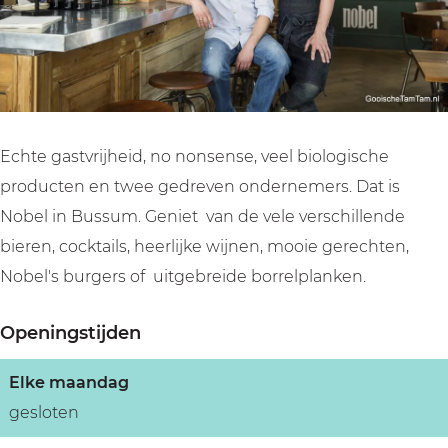
r
a
t
s
r
a
u
a
t
a
n
r
u
a
n
t
a
r
u
t
N
n
a
r
N
o
t
n
a
o
Echte gastvrijheid, no nonsense, veel biologische
b
N
t
n
b
producten en twee gedreven ondernemers. Dat is
e
o
N
t
e
Nobel in Bussum. Geniet van de vele verschillende
l
b
o
N
l
bieren, cocktails, heerlijke wijnen, mooie gerechten,
e
b
o
Nobel's burgers of uitgebreide borrelplanken.
l
e
b
Openingstijden
l
e
l
Elke maandag
gesloten