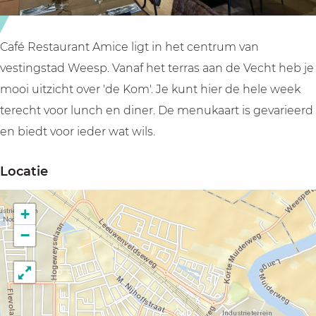
u
a
r
n
a
t
Café Restaurant Amice ligt in het centrum van
n
A
vestingstad Weesp. Vanaf het terras aan de Vecht heb je
t
m
mooi uitzicht over 'de Kom'. Je kunt hier de hele week
A
i
terecht voor lunch en diner. De menukaart is gevarieerd
m
c
en biedt voor ieder wat wils.
i
e
Locatie
c
e
+
−