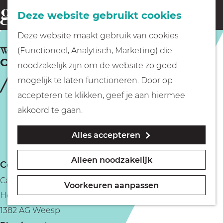
Fietsen
Deze website gebruikt cookies
menu
Z
G
Deze website maakt gebruik van cookies
o
Wandelen
a
WEESP
(Functioneel, Analytisch, Marketing) die
e
Café Restaurant Amice
n
noodzakelijk zijn om de website zo goed
k
Varen
a
mogelijk te laten functioneren. Door op
e
a
accepteren te klikken, geef je aan hiermee
n
r
Met kinderen
akkoord te gaan.
d
Alles accepteren
e
Geocachen
h
Alleen noodzakelijk
Contact
o
Naar het museum
Café Restaurant Amice
m
Voorkeuren aanpassen
Herengracht 22
e
Winkelen
1382 AG Weesp
p