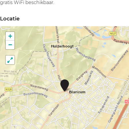
gratis WiFi beschikbaar.
Locatie
+
−
H
o
t
e
l
-
R
e
s
t