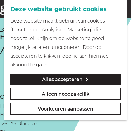
Fietsen
Deze website gebruikt cookies
menu
Z
G
Deze website maakt gebruik van cookies
o
Wandelen
a
BLARICUM
(Functioneel, Analytisch, Marketing) die
e
Hotel-Restaurant Bellevue
n
noodzakelijk zijn om de website zo goed
k
Varen
a
mogelijk te laten functioneren. Door op
e
a
accepteren te klikken, geef je aan hiermee
n
r
Met kinderen
akkoord te gaan.
d
Alles accepteren
e
Geocachen
h
Alleen noodzakelijk
Contact
o
Naar het museum
Hotel-Restaurant Bellevue
m
Voorkeuren aanpassen
Huizerweg 11
e
Winkelen
1261 AS Blaricum
p