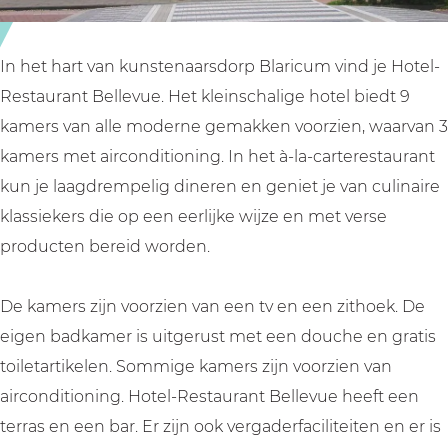
t
u
a
r
u
a
In het hart van kunstenaarsdorp Blaricum vind je Hotel-
r
n
Restaurant Bellevue. Het kleinschalige hotel biedt 9
a
t
kamers van alle moderne gemakken voorzien, waarvan 3
n
B
kamers met airconditioning. In het à-la-carterestaurant
t
e
kun je laagdrempelig dineren en geniet je van culinaire
B
l
klassiekers die op een eerlijke wijze en met verse
e
l
producten bereid worden.
l
e
l
v
De kamers zijn voorzien van een tv en een zithoek. De
e
u
eigen badkamer is uitgerust met een douche en gratis
v
e
toiletartikelen. Sommige kamers zijn voorzien van
u
airconditioning. Hotel-Restaurant Bellevue heeft een
e
terras en een bar. Er zijn ook vergaderfaciliteiten en er is