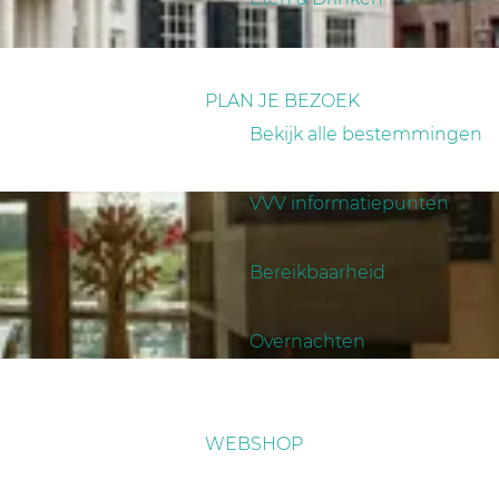
PLAN JE BEZOEK
Bekijk alle bestemmingen
VVV informatiepunten
Bereikbaarheid
Overnachten
WEBSHOP