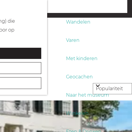
Fietsen
menu
ng) die
Wandelen
Door op
Varen
Met kinderen
Geocachen
Naar het museum
Winkelen
Eten & Drinken