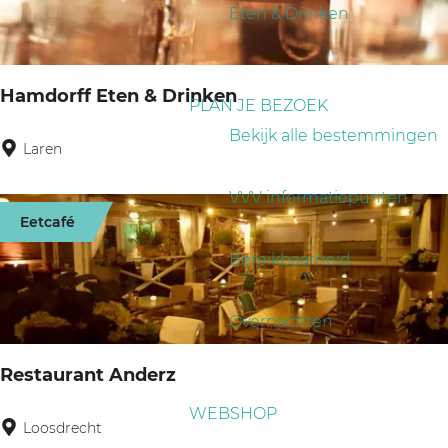
a
p
Eten & Drinken
r
g
:
o
e
p
Hamdorff Eten & Drinken
PLAN JE BEZOEK
:
Bekijk alle bestemmingen
Laren
H
a
VVV informatiepunten
m
Eetcafé
d
Bereikbaarheid
o
r
Overnachten
f
f
Restaurant Anderz
E
WEBSHOP
t
Loosdrecht
R