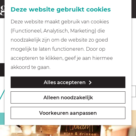
Fietsen
Deze website gebruikt cookies
menu
Z
G
Deze website maakt gebruik van cookies
o
Wandelen
a
(Functioneel, Analytisch, Marketing) die
e
n
Alle eet & drink locaties
noodzakelijk zijn om de website zo goed
k
Varen
a
mogelijk te laten functioneren. Door op
e
a
accepteren te klikken, geef je aan hiermee
n
r
Met kinderen
W
S
akkoord te gaan.
Filter
d
a
o
Alles accepteren
t
e
Geocachen
r
S
169 T/M 192 VAN 202
z
h
t
RESULTATEN
Alleen noodzakelijk
o
o
o
Naar het museum
e
r
e
m
e
Voorkeuren aanpassen
k
t
Restaurant
e
Winkelen
r
j
e
p
o
e
e