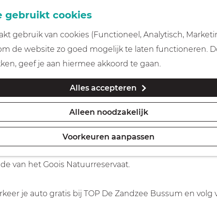
 gebruikt cookies
t gebruik van cookies (Functioneel, Analytisch, Marketi
 om de website zo goed mogelijk te laten functioneren. 
Naarden en Bussum
kken, geef je aan hiermee akkoord te gaan.
Alles accepteren
Alleen noodzakelijk
Voorkeuren aanpassen
den-Bussum naar Singer Laren. Onderweg door 't Gooi ko
ide van het Goois Natuurreservaat.
keer je auto gratis bij TOP De Zandzee Bussum en volg 