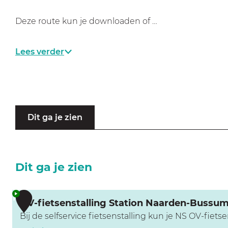
a
g
Deze route kun je downloaden of …
e
Lees verder
Dit ga je zien
Dit ga je zien
1
OV-fietsenstalling Station Naarden-Bussu
Bij de selfservice fietsenstalling kun je NS OV-fiet