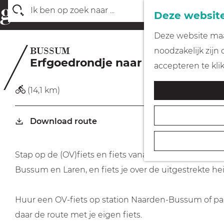
Deze website
Z
G
Deze website maak
o
a
BUSSUM
noodzakelijk zijn
e
Erfgoedrondje naar Laren door 
n
accepteren te kli
k
a
e
(14,1 km)
a
n
r
Download route
d
e
h
Stap op de (OV)fiets en fiets vanaf NS-station Naar
o
Bussum en Laren, en fiets je over de uitgestrekte he
m
e
Huur een OV-fiets op station Naarden-Bussum of par
p
daar de route met je eigen fiets.