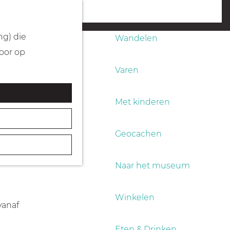
Fietsen
menu
ng) die
Wandelen
Door op
Varen
Met kinderen
Geocachen
m je door
Naar het museum
Winkelen
vanaf
Eten & Drinken