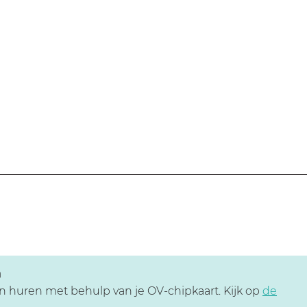
m
sen huren met behulp van je OV-chipkaart. Kijk op
de