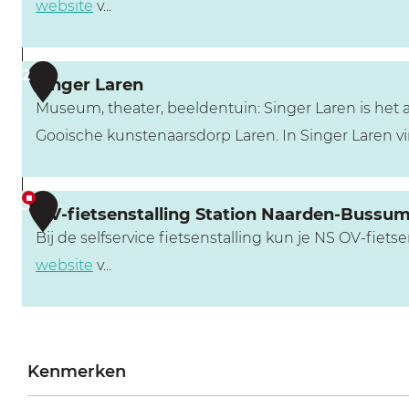
website
v...
O
2
Singer Laren
V
Museum, theater, beeldentuin: Singer Laren is het a
-
Gooische kunstenaarsdorp Laren. In Singer Laren vin
f
i
S
e
3
OV-fietsenstalling Station Naarden-Bussu
i
t
Bij de selfservice fietsenstalling kun je NS OV-fiet
n
s
website
v...
g
e
e
n
O
r
s
V
L
t
Kenmerken
-
a
a
f
r