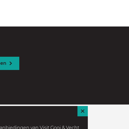
den
S
l
anbiedingen van Visit Gooi & Vecht