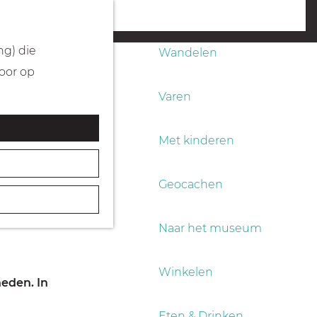
Fietsen
menu
ng) die
Wandelen
Door op
Varen
Met kinderen
Geocachen
ed van de
Naar het museum
Winkelen
eden. In
Eten & Drinken