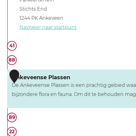
Stichts End
1244 PK Ankeveen
Navigeer naar startpunt
41
88
1
Ankeveense Plassen
De Ankeveense Plassen is een prachtig gebied waar 
bijzondere flora en fauna. Om dit te behouden mag hi
A
89
n
k
22