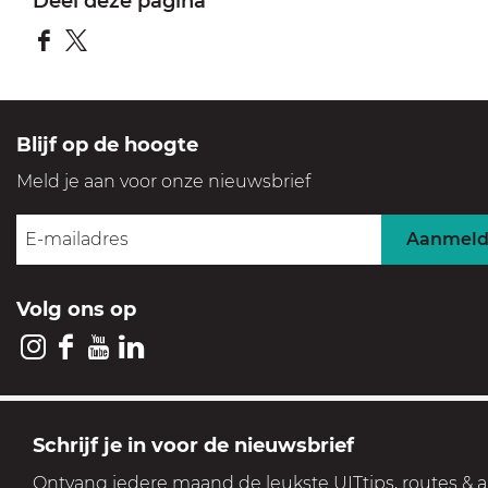
Deel deze pagina
D
D
e
e
e
e
Blijf op de hoogte
l
l
Meld je aan voor onze nieuwsbrief
d
d
e
e
Aanmel
z
z
e
e
Volg ons op
p
p
a
a
I
F
Y
L
g
g
n
a
o
i
i
i
s
c
u
n
GOOI & VECHT
Schrijf je in voor de nieuwsbrief
n
n
t
e
T
k
Streek voor levensgenieters
a
a
Ontvang iedere maand de leukste UITtips, routes & a