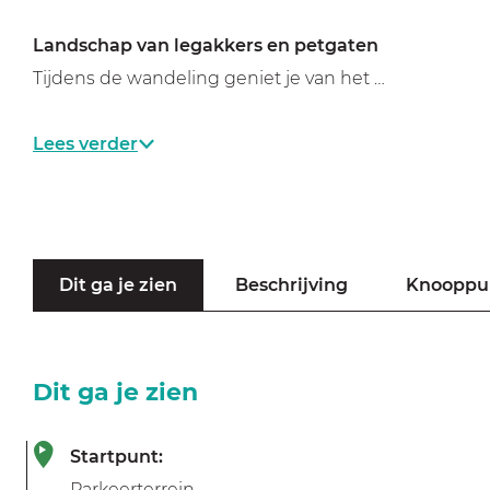
a
g
Landschap van legakkers en petgaten
e
Tijdens de wandeling geniet je van het …
Lees verder
Dit ga je zien
Beschrijving
Knooppu
Dit ga je zien
Startpunt:
Parkeerterrein