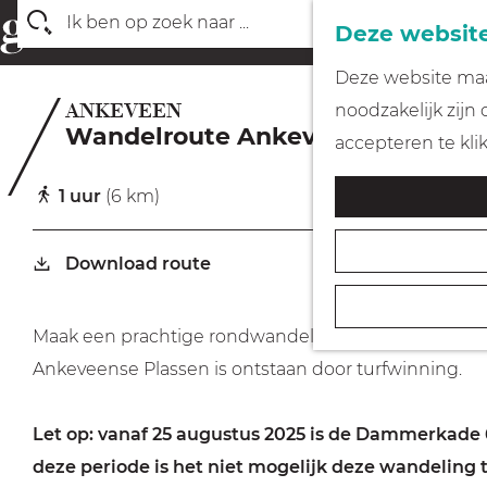
Deze website
Z
G
Deze website maak
o
a
ANKEVEEN
noodzakelijk zijn
e
Wandelroute Ankeveense Plasse
n
accepteren te kli
k
a
e
1 uur
(6 km)
a
n
r
Download route
d
e
h
Maak een prachtige rondwandeling van ca. 6 km door
o
Ankeveense Plassen is ontstaan door turfwinning.
m
e
Let op: vanaf 25 augustus 2025 is de Dammerkad
p
deze periode is het niet mogelijk deze wandeling