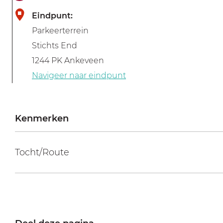
e
Eindpunt:
v
Parkeerterrein
e
Stichts End
e
1244 PK Ankeveen
n
Navigeer naar eindpunt
s
e
P
Kenmerken
l
a
Tocht/Route
s
s
e
n