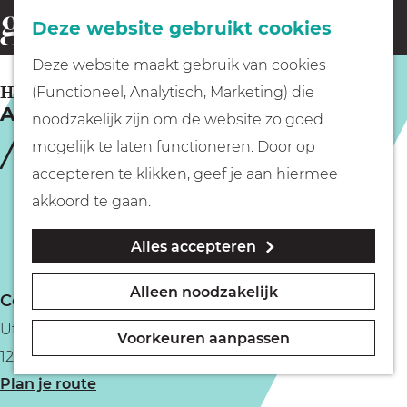
Fietsen
Deze website gebruikt cookies
menu
Z
G
Deze website maakt gebruik van cookies
o
Wandelen
a
HILVERSUM
(Functioneel, Analytisch, Marketing) die
e
Amrâth Hotel Lapershoek Arenapark
n
noodzakelijk zijn om de website zo goed
k
Varen
a
mogelijk te laten functioneren. Door op
e
a
accepteren te klikken, geef je aan hiermee
n
r
Met kinderen
akkoord te gaan.
d
Alles accepteren
e
Geocachen
h
Alleen noodzakelijk
Contact
o
Naar het museum
Utrechtseweg 16
m
Voorkeuren aanpassen
1213 TS Hilversum
e
Winkelen
n
Plan je route
p