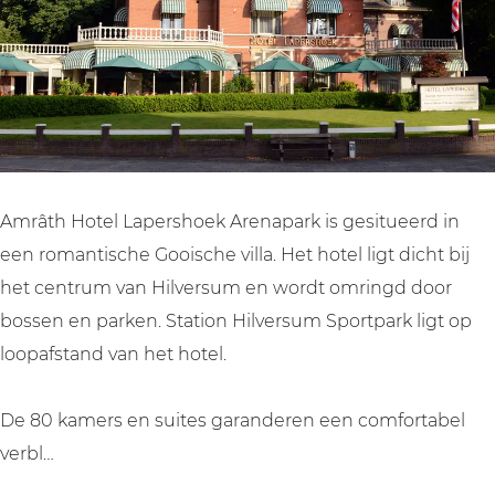
a
l
e
t
a
p
L
l
e
p
e
a
L
l
e
r
p
a
L
r
s
e
p
a
s
h
r
e
p
h
o
s
r
e
o
Amrâth Hotel Lapershoek Arenapark is gesitueerd in
e
h
s
r
e
een romantische Gooische villa. Het hotel ligt dicht bij
k
o
h
s
k
het centrum van Hilversum en wordt omringd door
A
e
o
h
A
bossen en parken. Station Hilversum Sportpark ligt op
r
k
e
o
r
loopafstand van het hotel.
e
A
k
e
e
n
r
A
k
n
De 80 kamers en suites garanderen een comfortabel
a
e
r
A
a
verbl…
p
n
e
r
p