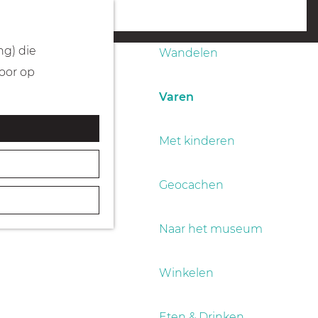
Fietsen
menu
ng) die
Wandelen
Door op
Varen
Met kinderen
Geocachen
Naar het museum
Winkelen
Eten & Drinken