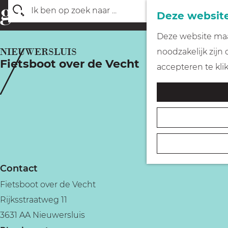
Deze website
Z
G
Deze website maak
o
a
NIEUWERSLUIS
noodzakelijk zijn
e
Fietsboot over de Vecht
n
accepteren te kli
k
a
e
a
n
r
d
e
h
Contact
o
Fietsboot over de Vecht
m
Rijksstraatweg 11
e
3631 AA Nieuwersluis
p