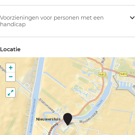
Voorzieningen voor personen met een
handicap
Locatie
+
−
R
e
d
e