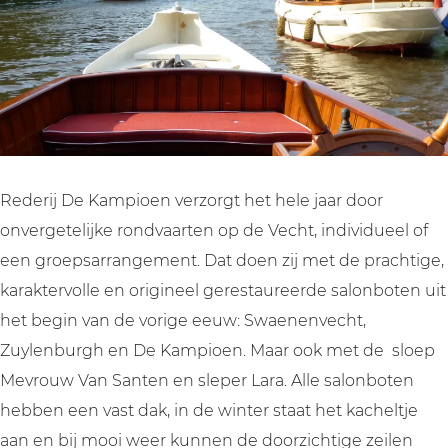
K
e
e
m
a
K
K
p
m
a
a
i
p
m
m
o
i
p
p
e
o
i
i
n
e
o
o
Rederij De Kampioen verzorgt het hele jaar door
n
e
e
onvergetelijke rondvaarten op de Vecht, individueel of
n
n
een groepsarrangement. Dat doen zij met de prachtige,
karaktervolle en origineel gerestaureerde salonboten uit
het begin van de vorige eeuw: Swaenenvecht,
Zuylenburgh en De Kampioen. Maar ook met de sloep
Mevrouw Van Santen en sleper Lara. Alle salonboten
hebben een vast dak, in de winter staat het kacheltje
aan en bij mooi weer kunnen de doorzichtige zeilen