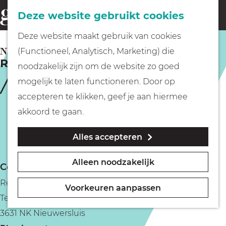
Fietsen
Deze website gebruikt cookies
menu
Z
G
Deze website maakt gebruik van cookies
o
Wandelen
a
NIEUWERSLUIS
(Functioneel, Analytisch, Marketing) die
e
Rederij de Kampioen
n
noodzakelijk zijn om de website zo goed
k
Varen
a
mogelijk te laten functioneren. Door op
e
a
accepteren te klikken, geef je aan hiermee
n
r
Met kinderen
akkoord te gaan.
d
Alles accepteren
e
Geocachen
h
Alleen noodzakelijk
Contact
o
Naar het museum
Rederij de Kampioen
m
Voorkeuren aanpassen
Ter hoogte van Zandpad 3
e
Winkelen
3631 NK Nieuwersluis
p