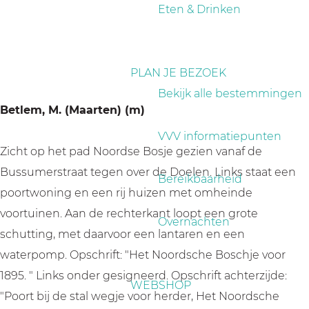
a
Eten & Drinken
g
e
PLAN JE BEZOEK
Bekijk alle bestemmingen
Betlem, M. (Maarten) (m)
VVV informatiepunten
Zicht op het pad Noordse Bosje gezien vanaf de
Bussumerstraat tegen over de Doelen. Links staat een
Bereikbaarheid
poortwoning en een rij huizen met omheinde
voortuinen. Aan de rechterkant loopt een grote
Overnachten
schutting, met daarvoor een lantaren en een
waterpomp. Opschrift: "Het Noordsche Boschje voor
1895. " Links onder gesigneerd. Opschrift achterzijde:
WEBSHOP
"Poort bij de stal wegje voor herder, Het Noordsche