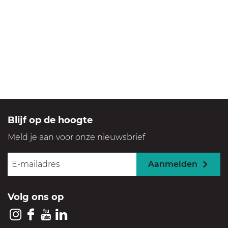
Blijf op de hoogte
Meld je aan voor onze nieuwsbrief
Aanmelden
Volg ons op
I
F
Y
L