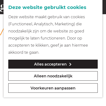
Fietsen
Deze website gebruikt cookies
menu
Z
G
Deze website maakt gebruik van cookies
o
Wandelen
a
(Functioneel, Analytisch, Marketing) die
COLLECTIE
e
n
Collectie Hilversum
noodzakelijk zijn om de website zo goed
k
Varen
a
mogelijk te laten functioneren. Door op
e
a
accepteren te klikken, geef je aan hiermee
n
r
Met kinderen
akkoord te gaan.
d
Alles accepteren
e
Geocachen
h
Alleen noodzakelijk
o
Naar het museum
m
Voorkeuren aanpassen
e
Winkelen
p