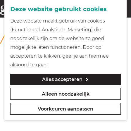
Fietsen
Deze website gebruikt cookies
menu
Z
G
Deze website maakt gebruik van cookies
o
Wandelen
a
(Functioneel, Analytisch, Marketing) die
COLLECTIE
e
n
Museum Weesp
noodzakelijk zijn om de website zo goed
k
Varen
a
mogelijk te laten functioneren. Door op
e
a
accepteren te klikken, geef je aan hiermee
n
r
Met kinderen
akkoord te gaan.
d
Alles accepteren
e
Geocachen
h
Alleen noodzakelijk
o
Naar het museum
m
Voorkeuren aanpassen
e
Winkelen
p