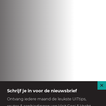
S
Schrijf je in voor de nieuwsbrief
l
Ontvang iedere maand de leukste UITtips,
u