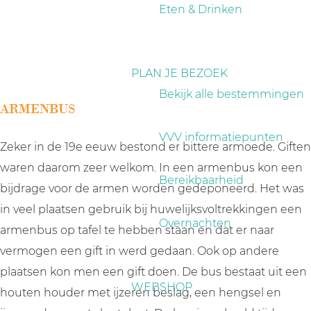
a
Eten & Drinken
g
e
PLAN JE BEZOEK
Bekijk alle bestemmingen
ARMENBUS
VVV informatiepunten
Zeker in de 19e eeuw bestond er bittere armoede. Giften
waren daarom zeer welkom. In een armenbus kon een
Bereikbaarheid
bijdrage voor de armen worden gedeponeerd. Het was
in veel plaatsen gebruik bij huwelijksvoltrekkingen een
Overnachten
armenbus op tafel te hebben staan en dat er naar
vermogen een gift in werd gedaan. Ook op andere
plaatsen kon men een gift doen. De bus bestaat uit een
WEBSHOP
houten houder met ijzeren beslag, een hengsel en