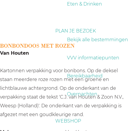
a
Eten & Drinken
g
e
PLAN JE BEZOEK
Bekijk alle bestemmingen
BONBONDOOS MET ROZEN
Van Houten
VVV informatiepunten
Kartonnen verpakking voor bonbons. Op de deksel
Bereikbaarheid
staan meerdere roze rozen met een groene en
lichtblauwe achtergrond. Op de onderkant van de
Overnachten
verpakking staat de tekst 'C.J. van Houten & Zoon N.V.,
Weesp (Holland)'. De onderkant van de verpakking is
afgezet met een goudkleurige rand.
WEBSHOP