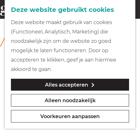
Fietsen
Deze website gebruikt cookies
menu
Z
G
Deze website maakt gebruik van cookies
o
Wandelen
a
(Functioneel, Analytisch, Marketing) die
COLLECTIE
e
n
Museum Weesp
noodzakelijk zijn om de website zo goed
k
Varen
a
mogelijk te laten functioneren. Door op
e
a
accepteren te klikken, geef je aan hiermee
n
r
Met kinderen
akkoord te gaan.
d
Alles accepteren
e
Geocachen
h
Alleen noodzakelijk
o
Naar het museum
m
Voorkeuren aanpassen
e
Winkelen
p