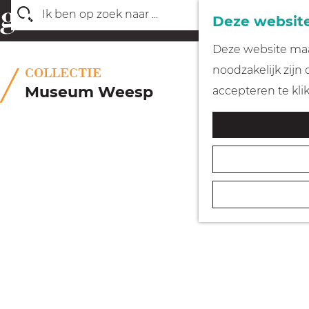
Deze website
Z
G
Deze website maak
o
a
noodzakelijk zijn
COLLECTIE
e
n
Museum Weesp
accepteren te kli
k
a
e
a
n
r
d
e
h
o
m
e
p