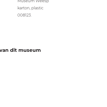
Museum Weesp
karton, plastic
008123.
e van dit museum