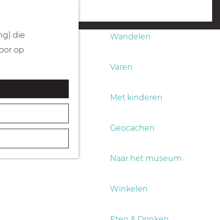
Fietsen
menu
ng) die
Wandelen
Door op
Varen
Met kinderen
Geocachen
Naar het museum
Winkelen
Eten & Drinken