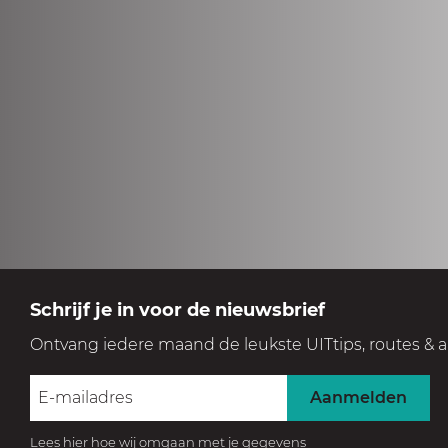
Schrijf je in voor de nieuwsbrief
Ontvang iedere maand de leukste UITtips, routes & a
Aanmelden
Lees hier hoe wij omgaan met je gegevens