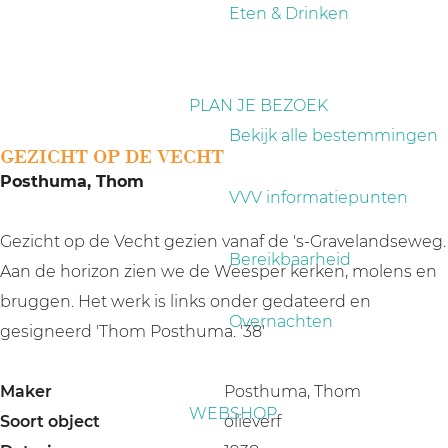
a
Eten & Drinken
g
e
PLAN JE BEZOEK
Bekijk alle bestemmingen
GEZICHT OP DE VECHT
Posthuma, Thom
VVV informatiepunten
Gezicht op de Vecht gezien vanaf de 's-Gravelandseweg.
Bereikbaarheid
Aan de horizon zien we de Weesper kerken, molens en
bruggen. Het werk is links onder gedateerd en
Overnachten
gesigneerd 'Thom Posthuma. '38'
Maker
Posthuma, Thom
WEBSHOP
Soort object
olieverf