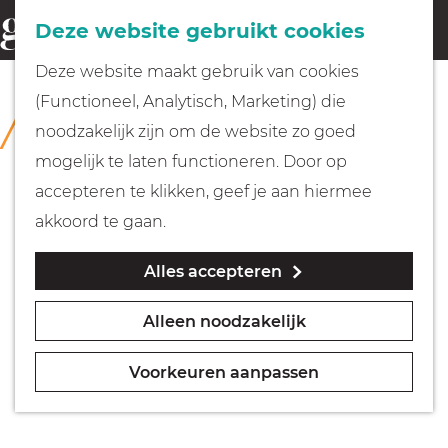
Fietsen
Deze website gebruikt cookies
menu
Z
G
Deze website maakt gebruik van cookies
o
Wandelen
a
(Functioneel, Analytisch, Marketing) die
COLLECTIE
e
n
Museum Weesp
noodzakelijk zijn om de website zo goed
k
Varen
a
mogelijk te laten functioneren. Door op
e
a
accepteren te klikken, geef je aan hiermee
n
r
Met kinderen
akkoord te gaan.
d
Alles accepteren
e
Geocachen
h
Alleen noodzakelijk
o
Naar het museum
m
Voorkeuren aanpassen
e
Winkelen
p