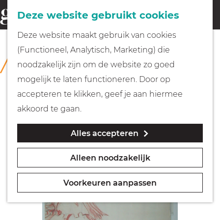
Fietsen
Deze website gebruikt cookies
menu
Z
G
Deze website maakt gebruik van cookies
o
Wandelen
a
(Functioneel, Analytisch, Marketing) die
COLLECTIE
e
n
Rijksmuseum Muiderslot
noodzakelijk zijn om de website zo goed
k
Varen
a
mogelijk te laten functioneren. Door op
e
a
accepteren te klikken, geef je aan hiermee
n
r
Met kinderen
akkoord te gaan.
d
Alles accepteren
e
Geocachen
h
Alleen noodzakelijk
o
Naar het museum
m
Voorkeuren aanpassen
e
Winkelen
p