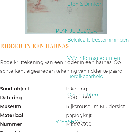
a
Eten & Drinken
g
e
PLAN JE BEZOEK
Bekijk alle bestemmingen
RIDDER IN EEN HARNAS
VVV informatiepunten
Rode krijttekening van een ridder in een harnas. Op
achterkant afgesneden tekening van ridder te paard.
Bereikbaarheid
Soort object
tekening
Overnachten
Datering
1900 - 1993
Museum
Rijksmuseum Muiderslot
Materiaal
papier, krijt
WEBSHOP
Nummer
M1993-300