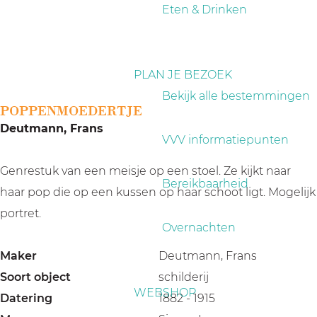
a
Eten & Drinken
g
e
PLAN JE BEZOEK
Bekijk alle bestemmingen
POPPENMOEDERTJE
Deutmann, Frans
VVV informatiepunten
Genrestuk van een meisje op een stoel. Ze kijkt naar
Bereikbaarheid
haar pop die op een kussen op haar schoot ligt. Mogelijk
portret.
Overnachten
Maker
Deutmann, Frans
Soort object
schilderij
WEBSHOP
Datering
1882 - 1915