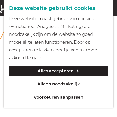
Fietsen
Deze website gebruikt cookies
menu
Z
G
Deze website maakt gebruik van cookies
o
Wandelen
a
(Functioneel, Analytisch, Marketing) die
COLLECTIE
e
n
Singer Laren
noodzakelijk zijn om de website zo goed
k
Varen
a
mogelijk te laten functioneren. Door op
e
a
accepteren te klikken, geef je aan hiermee
n
r
Met kinderen
akkoord te gaan.
d
Alles accepteren
e
Geocachen
h
Alleen noodzakelijk
o
Naar het museum
m
Voorkeuren aanpassen
e
Winkelen
p