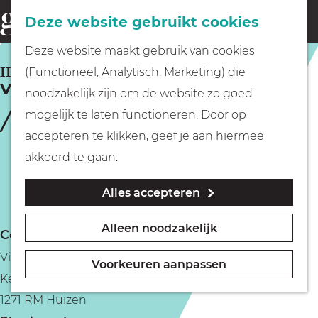
Fietsen
Deze website gebruikt cookies
menu
Z
G
Deze website maakt gebruik van cookies
o
Wandelen
a
HUIZEN
(Functioneel, Analytisch, Marketing) die
e
Vie food & drinks
n
noodzakelijk zijn om de website zo goed
k
Varen
a
mogelijk te laten functioneren. Door op
e
a
accepteren te klikken, geef je aan hiermee
n
r
Met kinderen
akkoord te gaan.
d
Alles accepteren
e
Geocachen
h
Alleen noodzakelijk
Contact
o
Naar het museum
Vie food & drinks
m
Voorkeuren aanpassen
Kerkstraat 60
e
Winkelen
1271 RM Huizen
p