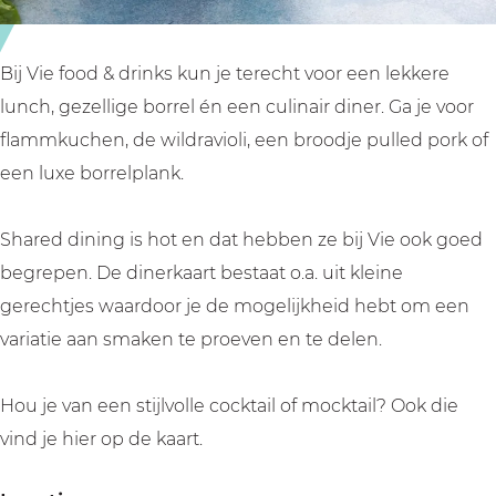
r
n
i
k
n
s
Bij Vie food & drinks kun je terecht voor een lekkere
k
lunch, gezellige borrel én een culinair diner. Ga je voor
s
flammkuchen, de wildravioli, een broodje pulled pork of
een luxe borrelplank.
Shared dining is hot en dat hebben ze bij Vie ook goed
begrepen. De dinerkaart bestaat o.a. uit kleine
gerechtjes waardoor je de mogelijkheid hebt om een
variatie aan smaken te proeven en te delen.
Hou je van een stijlvolle cocktail of mocktail? Ook die
vind je hier op de kaart.