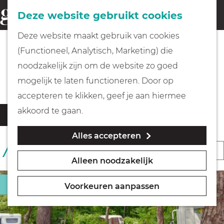
Fietsen
Deze website gebruikt cookies
menu
Z
G
Deze website maakt gebruik van cookies
o
Wandelen
a
(Functioneel, Analytisch, Marketing) die
e
n
Partners Visit Gooi & Vecht
noodzakelijk zijn om de website zo goed
k
Varen
a
mogelijk te laten functioneren. Door op
e
a
accepteren te klikken, geef je aan hiermee
n
r
Met kinderen
W
S
akkoord te gaan.
Filter
d
a
o
Alles accepteren
t
e
Geocachen
r
S
49 T/M 72 VAN 99 RESULTATEN
z
h
t
Alleen noodzakelijk
o
o
o
Naar het museum
e
r
e
m
Camping
e
Voorkeuren aanpassen
k
t
e
Winkelen
r
j
e
p
o
e
e