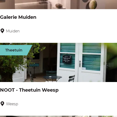
u
k
Galerie Muiden
e
l
Muiden
G
e
a
n
l
Theetuin
e
r
i
e
M
NOOT - Theetuin Weesp
u
i
Weesp
N
d
O