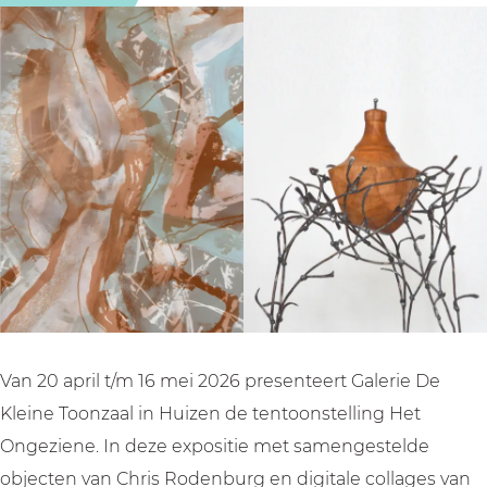
z
g
n
O
z
i
e
g
n
i
e
z
e
g
e
n
i
z
e
n
e
e
i
z
e
n
e
i
e
n
e
e
n
e
Van 20 april t/m 16 mei 2026 presenteert Galerie De
Kleine Toonzaal in Huizen de tentoonstelling Het
Ongeziene. In deze expositie met samengestelde
objecten van Chris Rodenburg en digitale collages van