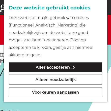
Fietsen
Deze website gebruikt cookies
menu
Z
G
Deze website maakt gebruik van cookies
o
Sorry, deze activiteit is niet meer beschikbaar.
Wandelen
a
(Functioneel, Analytisch, Marketing) die
e
Bekijk het
actuele aanbod
voor de beschikbare
n
noodzakelijk zijn om de website zo goed
k
opties.
Varen
a
mogelijk te laten functioneren. Door op
e
a
accepteren te klikken, geef je aan hiermee
n
r
Met kinderen
HUIZEN
akkoord te gaan.
Het Ongeziene
d
Alles accepteren
e
Geocachen
h
Alleen noodzakelijk
o
Naar het museum
m
Voorkeuren aanpassen
e
Winkelen
p