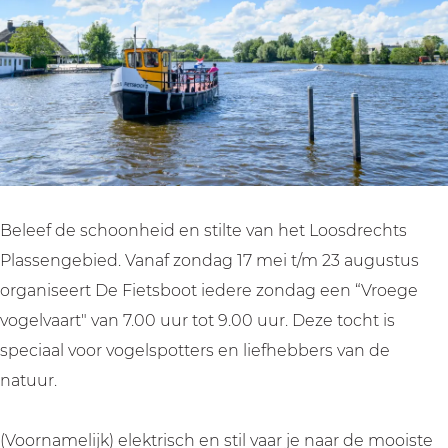
v
e
g
o
v
a
l
e
g
a
a
v
l
e
a
r
a
v
l
r
t
a
a
v
t
m
r
a
a
m
e
t
r
a
e
t
m
t
r
t
Beleef de schoonheid en stilte van het Loosdrechts
D
e
m
t
D
Plassengebied. Vanaf zondag 17 mei t/m 23 augustus
e
t
e
m
e
organiseert De Fietsboot iedere zondag een “Vroege
F
D
t
e
F
vogelvaart" van 7.00 uur tot 9.00 uur. Deze tocht is
i
e
D
t
i
speciaal voor vogelspotters en liefhebbers van de
e
F
e
D
e
natuur.
t
i
F
e
t
s
e
i
F
s
(Voornamelijk) elektrisch en stil vaar je naar de mooiste