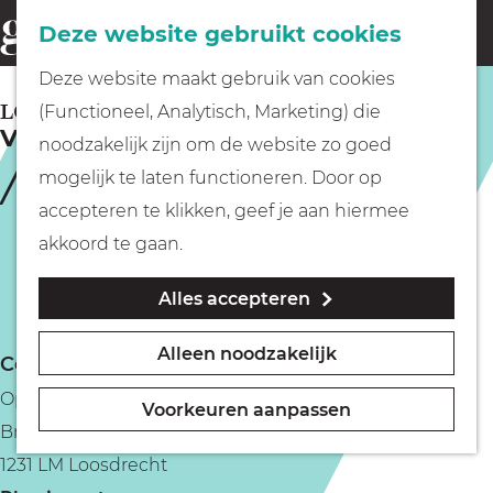
Fietsen
Deze website gebruikt cookies
menu
Z
G
Deze website maakt gebruik van cookies
o
Wandelen
a
LOOSDRECHT
(Functioneel, Analytisch, Marketing) die
e
Vroege vogelvaart met De Fietsboot
n
noodzakelijk zijn om de website zo goed
k
Varen
a
mogelijk te laten functioneren. Door op
e
a
accepteren te klikken, geef je aan hiermee
n
r
Met kinderen
akkoord te gaan.
d
Alles accepteren
e
Geocachen
h
Alleen noodzakelijk
Contact
o
Naar het museum
Opstapplaats halte De Fuut/Muyeveld
m
Voorkeuren aanpassen
Breukeleveensemeentje 5
e
Winkelen
1231 LM Loosdrecht
p