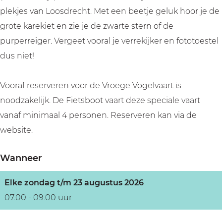
b
t
e
i
b
plekjes van Loosdrecht. Met een beetje geluk hoor je de
o
s
t
e
o
grote karekiet en zie je de zwarte stern of de
o
b
s
t
o
purperreiger. Vergeet vooral je verrekijker en fototoestel
t
o
b
s
t
dus niet!
o
o
b
t
o
o
Vooraf reserveren voor de Vroege Vogelvaart is
t
o
noodzakelijk. De Fietsboot vaart deze speciale vaart
t
vanaf minimaal 4 personen. Reserveren kan via de
website.
Wanneer
Elke zondag t/m 23 augustus 2026
07.00 - 09.00 uur