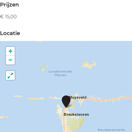
Prijzen
€ 15,00
Locatie
+
−
V
r
o
e
g
e
v