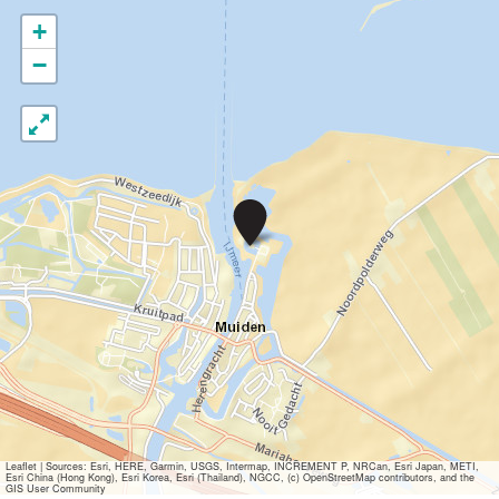
+
−
H
i
s
t
o
r
i
s
c
h
e
P
r
o
Leaflet
|
Sources: Esri, HERE, Garmin, USGS, Intermap, INCREMENT P, NRCan, Esri Japan, METI,
Esri China (Hong Kong), Esri Korea, Esri (Thailand), NGCC, (c) OpenStreetMap contributors, and the
e
GIS User Community