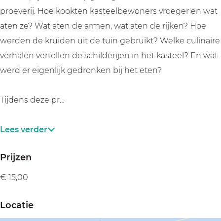
i
M
j
i
i
proeverij. Hoe kookten kasteelbewoners vroeger en wat
d
u
M
j
d
aten ze? Wat aten de armen, wat aten de rijken? Hoe
e
i
u
M
e
werden de kruiden uit de tuin gebruikt? Welke culinaire
r
d
i
u
r
verhalen vertellen de schilderijen in het kasteel? En wat
s
e
d
i
s
werd er eigenlijk gedronken bij het eten?
l
r
e
d
l
o
s
r
e
o
Tijdens deze pr…
t
l
s
r
t
o
l
s
Lees verder
t
o
l
t
o
Prijzen
t
€ 15,00
Locatie