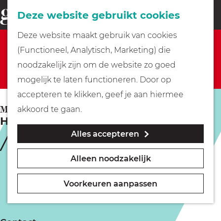
Fietsen
Deze website gebruikt cookies
menu
Z
G
Deze website maakt gebruik van cookies
o
Sorry, deze activiteit is niet meer beschikbaar.
Wandelen
a
(Functioneel, Analytisch, Marketing) die
e
Bekijk het
actuele aanbod
voor de beschikbare
n
noodzakelijk zijn om de website zo goed
k
opties.
Varen
a
mogelijk te laten functioneren. Door op
e
a
accepteren te klikken, geef je aan hiermee
n
r
Met kinderen
MUIDEN
akkoord te gaan.
Historische Proeverij Muiderslot
d
Alles accepteren
e
Geocachen
h
Alleen noodzakelijk
o
Naar het museum
m
Voorkeuren aanpassen
e
Winkelen
p