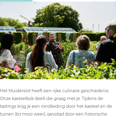
s
r
o
t
s
c
i
r
o
c
h
s
i
r
h
e
c
s
i
e
P
h
c
s
P
r
e
h
c
r
o
P
e
h
o
e
r
P
e
e
v
o
r
P
v
e
e
o
r
e
r
v
e
o
r
i
e
v
e
i
Het Muiderslot heeft een rijke culinaire geschiedenis.
j
r
e
v
j
Onze kasteelkok deelt die graag met je. Tijdens de
M
i
r
e
M
tastings krijg je een rondleiding door het kasteel en de
u
j
i
r
u
tuinen (bij mooi weer), gevolgd door een historische