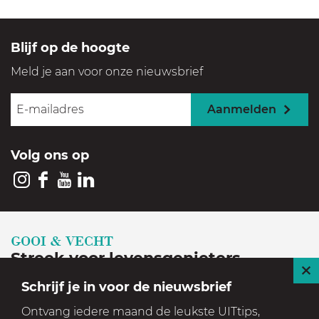
v
e
r
i
Blijf op de hoogte
j
M
Meld je aan voor onze nieuwsbrief
u
i
d
Aanmelden
e
r
s
Volg ons op
l
o
t
I
F
Y
L
n
a
o
i
s
c
u
n
GOOI & VECHT
t
e
T
k
Streek voor levensgenieters
a
b
u
e
S
Schrijf je in voor de nieuwsbrief
Geniet in een prachtige, historische en groene
g
o
b
d
l
Ontvang iedere maand de leukste UITtips,
setting
r
o
e
I