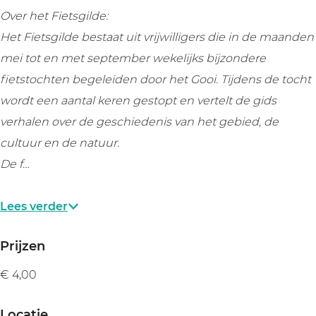
|
|
i
Over het Fietsgilde:
F
F
e
Het Fietsgilde bestaat uit vrijwilligers die in de maanden
i
i
t
mei tot en met september wekelijks bijzondere
e
e
s
fietstochten begeleiden door het Gooi. Tijdens de tocht
t
t
t
wordt een aantal keren gestopt en vertelt de gids
s
s
o
verhalen over de geschiedenis van het gebied, de
t
t
c
cultuur en de natuur.
o
o
h
De f…
c
c
t
h
h
Lees verder
t
t
Prijzen
€ 4,00
Locatie