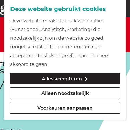
Fietsen
Deze website gebruikt cookies
menu
Z
G
Deze website maakt gebruik van cookies
o
Sorry, deze activiteit is niet meer beschikbaar.
Wandelen
a
(Functioneel, Analytisch, Marketing) die
e
Bekijk het
actuele aanbod
voor de beschikbare
n
noodzakelijk zijn om de website zo goed
k
opties.
Varen
a
mogelijk te laten functioneren. Door op
e
a
accepteren te klikken, geef je aan hiermee
n
r
Met kinderen
HILVERSUM
akkoord te gaan.
Sporen uit het verleden | Fietstocht
d
Alles accepteren
e
Geocachen
h
Alleen noodzakelijk
o
Naar het museum
m
Voorkeuren aanpassen
e
Winkelen
p