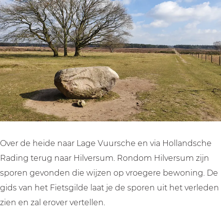
n
n
i
u
u
t
i
i
h
t
t
e
h
h
t
e
e
v
t
t
e
v
v
r
e
e
l
r
r
e
Over de heide naar Lage Vuursche en via Hollandsche
l
l
d
Rading terug naar Hilversum. Rondom Hilversum zijn
e
e
e
sporen gevonden die wijzen op vroegere bewoning. De
d
d
n
gids van het Fietsgilde laat je de sporen uit het verleden
e
e
|
zien en zal erover vertellen.
n
n
F