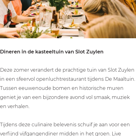
n
n
p
o
o
S
p
p
l
S
S
o
l
l
t
o
o
Z
Dineren in de kasteeltuin van Slot Zuylen
t
t
u
Z
Z
y
Deze zomer verandert de prachtige tuin van Slot Zuylen
u
u
l
in een sfeervol openluchtrestaurant tijdens De Maaltuin.
y
y
e
Tussen eeuwenoude bomen en historische muren
l
l
n
geniet je van een bijzondere avond vol smaak, muziek
e
e
en verhalen.
n
n
Tijdens deze culinaire belevenis schuif je aan voor een
verfijnd vijfgangendiner midden in het groen. Live