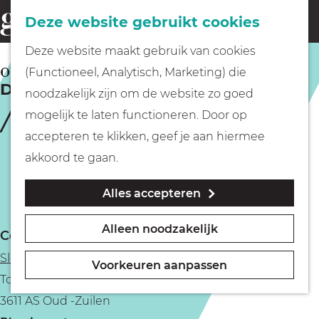
Fietsen
Deze website gebruikt cookies
menu
Z
G
Deze website maakt gebruik van cookies
o
Wandelen
a
OUD -ZUILEN
(Functioneel, Analytisch, Marketing) die
e
De Maaltuin op Slot Zuylen
n
noodzakelijk zijn om de website zo goed
k
Varen
a
mogelijk te laten functioneren. Door op
e
a
accepteren te klikken, geef je aan hiermee
n
r
Met kinderen
akkoord te gaan.
d
Alles accepteren
e
Geocachen
h
Alleen noodzakelijk
Contact
o
Naar het museum
Slot Zuylen
m
Voorkeuren aanpassen
Tournooiveld 1
e
Winkelen
3611 AS Oud -Zuilen
p