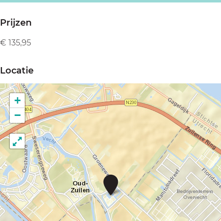
Prijzen
€ 135,95
Locatie
+
−
D
e
M
a
a