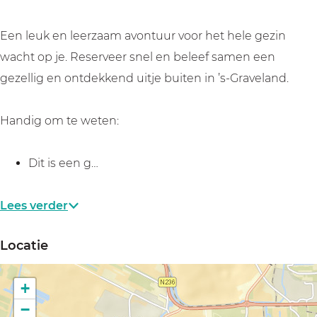
d
B
e
u
Een leuk en leerzaam avontuur voor het hele gezin
B
i
wacht op je. Reserveer snel en beleef samen een
u
t
gezellig en ontdekkend uitje buiten in ’s-Graveland.
i
e
t
n
Handig om te weten:
e
p
n
l
Dit is een g…
p
a
l
a
Lees verder
a
t
a
s
Locatie
t
e
s
n
+
e
(
−