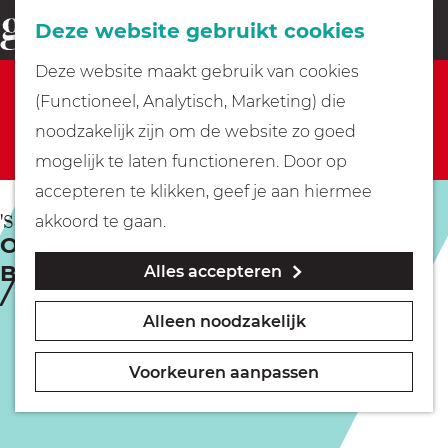
Fietsen
Deze website gebruikt cookies
menu
Z
G
Deze website maakt gebruik van cookies
o
Sorry, deze activiteit is niet meer beschikbaar.
Wandelen
a
(Functioneel, Analytisch, Marketing) die
e
Bekijk het
actuele aanbod
voor de beschikbare
n
noodzakelijk zijn om de website zo goed
k
opties.
Varen
a
mogelijk te laten functioneren. Door op
e
a
accepteren te klikken, geef je aan hiermee
n
r
Met kinderen
'S-GRAVELAND
akkoord te gaan.
OERRR De grote drie van de
d
Buitenplaatsen (6+)
Alles accepteren
e
Geocachen
h
Alleen noodzakelijk
o
Naar het museum
m
Voorkeuren aanpassen
e
Winkelen
p