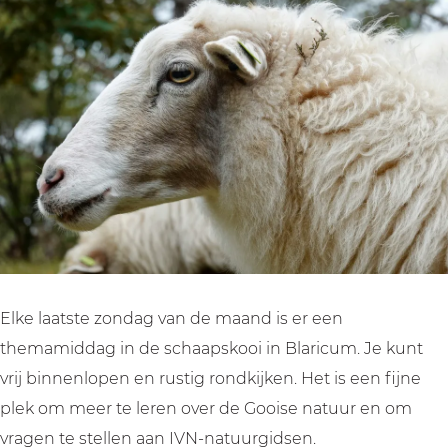
a
a
i
m
m
d
i
i
d
d
d
a
d
d
g
a
a
i
g
g
n
i
i
d
n
n
e
d
d
S
e
e
c
Elke laatste zondag van de maand is er een
S
S
h
themamiddag in de schaapskooi in Blaricum. Je kunt
c
c
a
vrij binnenlopen en rustig rondkijken. Het is een fijne
h
h
a
plek om meer te leren over de Gooise natuur en om
a
a
p
vragen te stellen aan IVN-natuurgidsen.