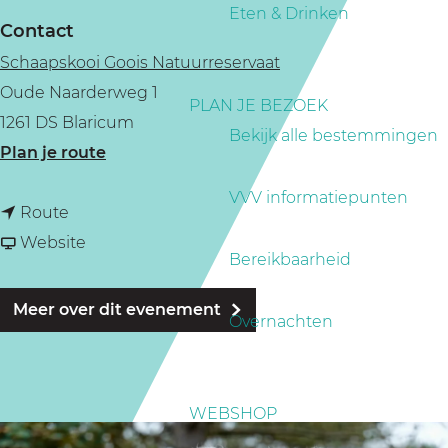
a
Eten & Drinken
Contact
g
Schaapskooi Goois Natuurreservaat
e
Oude Naarderweg 1
PLAN JE BEZOEK
1261 DS Blaricum
Bekijk alle bestemmingen
n
Plan je route
a
VVV informatiepunten
n
a
Route
a
v
r
Website
Bereikbaarheid
a
a
T
r
n
h
Meer over dit evenement
Overnachten
T
T
e
h
h
m
e
e
a
WEBSHOP
m
m
m