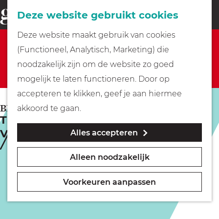
Fietsen
Deze website gebruikt cookies
menu
Z
G
Deze website maakt gebruik van cookies
o
Sorry, deze activiteit is niet meer beschikbaar.
Wandelen
a
(Functioneel, Analytisch, Marketing) die
e
Bekijk het
actuele aanbod
voor de beschikbare
n
noodzakelijk zijn om de website zo goed
k
opties.
Varen
a
mogelijk te laten functioneren. Door op
e
a
accepteren te klikken, geef je aan hiermee
n
r
Met kinderen
BLARICUM
akkoord te gaan.
Themamiddag in de Schaapskooi |
d
Verstoring
Alles accepteren
e
Geocachen
h
Alleen noodzakelijk
o
Naar het museum
m
Voorkeuren aanpassen
e
Winkelen
p