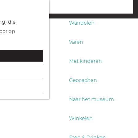
Fietsen
menu
ng) die
Wandelen
Door op
Varen
Met kinderen
Geocachen
Naar het museum
Winkelen
Eten & Drinken