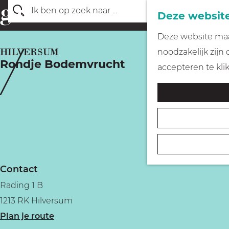
Deze website
Z
G
Deze website maak
o
a
HILVERSUM
noodzakelijk zijn
e
Rondje Bodemvrucht
n
accepteren te kli
k
a
e
a
n
r
d
e
h
Contact
o
Rading 1 B
m
1213 RK Hilversum
e
n
Plan je route
p