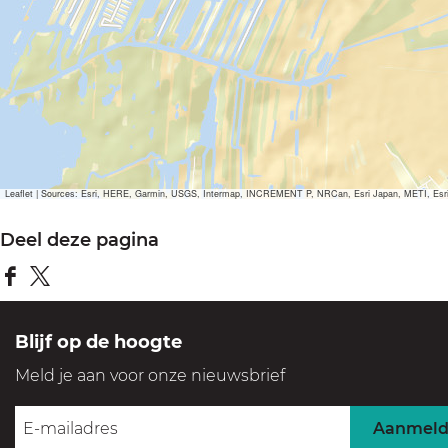
Leaflet
|
Sources: Esri, HERE, Garmin, USGS, Intermap, INCREMENT P, NRCan, Esri Japan, METI, Esri Ch
Deel deze pagina
D
D
e
e
Blijf op de hoogte
e
e
Meld je aan voor onze nieuwsbrief
l
l
d
d
Aanmel
e
e