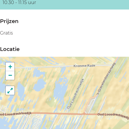
10.30 - 11.15 uur
Prijzen
Gratis
Locatie
+
−