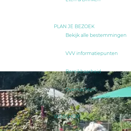
PLAN JE BEZOEK
Bekijk alle bestemmingen
VVV informatiepunten
Bereikbaarheid
Overnachten
WEBSHOP