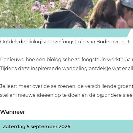
m
m
r
v
v
u
r
r
c
u
u
h
c
c
t
Ontdek de biologische zelfoogsttuin van Bodemvrucht
h
h
t
t
Benieuwd hoe een biologische zelfoogsttuin werkt? Ga 
Tijdens deze inspirerende wandeling ontdek je wat er 
Je leert meer over de seizoenen, de verschillende groent
stellen, nieuwe ideeën op te doen en de bijzondere sfee
Wanneer
Zaterdag 5 september 2026