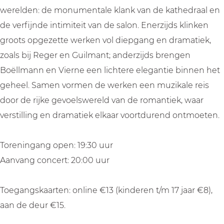
i
n
e
t
i
werelden: de monumentale klank van de kathedraal en
l
W
n
e
l
de verfijnde intimiteit van de salon. Enerzijds klinken
m
i
W
n
m
groots opgezette werken vol diepgang en dramatiek,
i
l
i
W
i
zoals bij Reger en Guilmant; anderzijds brengen
n
m
l
i
n
Boëllmann en Vierne een lichtere elegantie binnen het
k
i
m
l
k
geheel. Samen vormen de werken een muzikale reis
-
n
i
m
-
door de rijke gevoelswereld van de romantiek, waar
G
k
n
i
G
verstilling en dramatiek elkaar voortdurend ontmoeten.
r
-
k
n
r
o
G
-
k
o
Toreningang open: 19:30 uur
t
r
G
-
t
Aanvang concert: 20:00 uur
e
o
r
G
e
K
t
o
r
K
Toegangskaarten: online €13 (kinderen t/m 17 jaar €8),
e
e
t
o
e
aan de deur €15.
r
K
e
t
r