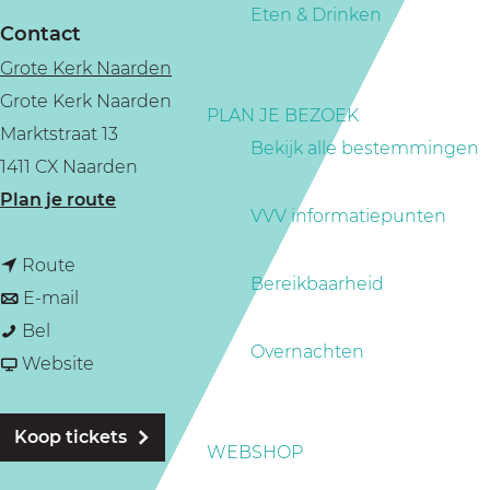
a
Eten & Drinken
Contact
g
Grote Kerk Naarden
e
Grote Kerk Naarden
PLAN JE BEZOEK
Marktstraat 13
Bekijk alle bestemmingen
1411 CX Naarden
n
Plan je route
VVV informatiepunten
a
n
a
Route
Bereikbaarheid
a
n
r
E-mail
O
a
a
O
Bel
Overnachten
r
r
a
v
r
Website
g
O
r
a
g
e
r
O
n
e
Koop tickets
WEBSHOP
l
g
r
O
l