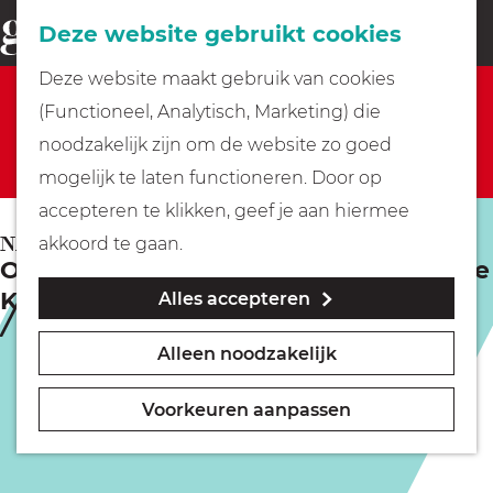
Fietsen
Deze website gebruikt cookies
menu
Z
G
Deze website maakt gebruik van cookies
o
Sorry, deze activiteit is niet meer beschikbaar.
Wandelen
a
(Functioneel, Analytisch, Marketing) die
e
Bekijk het
actuele aanbod
voor de beschikbare
n
noodzakelijk zijn om de website zo goed
k
opties.
Varen
a
mogelijk te laten functioneren. Door op
e
a
accepteren te klikken, geef je aan hiermee
n
r
Met kinderen
NAARDEN
akkoord te gaan.
Orgelconcert Maarten Wilmink - Grote
d
Kerk Naarden
Alles accepteren
e
Geocachen
h
Alleen noodzakelijk
o
Naar het museum
m
Voorkeuren aanpassen
e
Winkelen
p