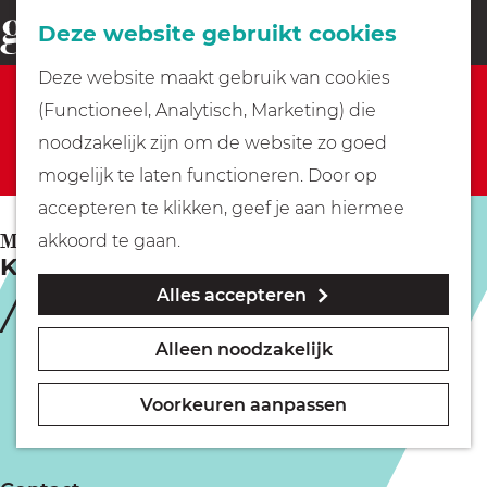
Fietsen
Deze website gebruikt cookies
menu
Z
G
Deze website maakt gebruik van cookies
o
Sorry, deze activiteit is niet meer beschikbaar.
Wandelen
a
(Functioneel, Analytisch, Marketing) die
e
Bekijk het
actuele aanbod
voor de beschikbare
n
noodzakelijk zijn om de website zo goed
k
opties.
Varen
a
mogelijk te laten functioneren. Door op
e
a
accepteren te klikken, geef je aan hiermee
n
r
Met kinderen
MUIDEN
akkoord te gaan.
KasteelKunstclub Muiderslot serie 4
d
Alles accepteren
e
Geocachen
h
Alleen noodzakelijk
o
Naar het museum
m
Voorkeuren aanpassen
e
Winkelen
p