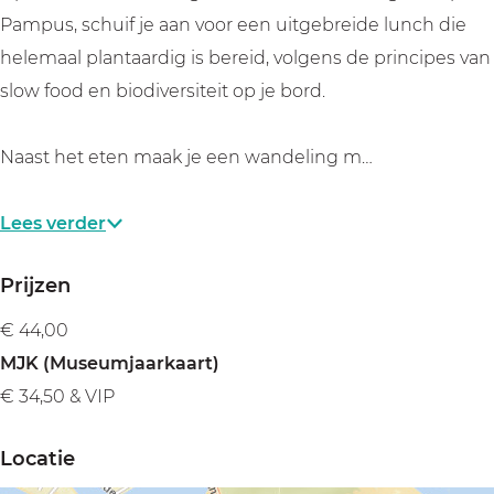
p
a
P
p
p
Pampus, schuif je aan voor een uitgebreide lunch die
u
m
a
P
u
helemaal plantaardig is bereid, volgens de principes van
s
p
m
a
s
slow food en biodiversiteit op je bord.
u
p
m
s
u
p
Naast het eten maak je een wandeling m…
s
u
s
Lees verder
Prijzen
€ 44,00
MJK (Museumjaarkaart)
€ 34,50 & VIP
Locatie