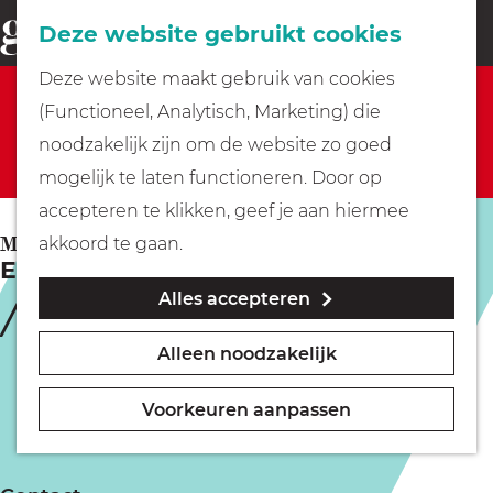
Fietsen
Deze website gebruikt cookies
menu
Z
G
Deze website maakt gebruik van cookies
o
Sorry, deze activiteit is niet meer beschikbaar.
Wandelen
a
(Functioneel, Analytisch, Marketing) die
e
Bekijk het
actuele aanbod
voor de beschikbare
n
noodzakelijk zijn om de website zo goed
k
opties.
Varen
a
mogelijk te laten functioneren. Door op
e
a
accepteren te klikken, geef je aan hiermee
n
r
Met kinderen
MUIDEN
akkoord te gaan.
Eilandtafel | Lunch op Pampus
d
Alles accepteren
e
Geocachen
h
Alleen noodzakelijk
o
Naar het museum
m
Voorkeuren aanpassen
e
Winkelen
p