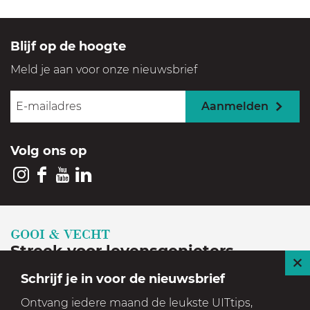
c
h
o
p
Blijf op de hoogte
P
a
Meld je aan voor onze nieuwsbrief
m
p
u
Aanmelden
s
Volg ons op
I
F
Y
L
n
a
o
i
s
c
u
n
GOOI & VECHT
t
e
T
k
Streek voor levensgenieters
a
b
u
e
S
Schrijf je in voor de nieuwsbrief
Geniet in een prachtige, historische en groene
g
o
b
d
l
Ontvang iedere maand de leukste UITtips,
setting
r
o
e
I