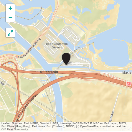
+
−
E
i
l
a
n
d
t
a
f
e
l
|
L
u
Leaflet
|
Sources: Esri, HERE, Garmin, USGS, Intermap, INCREMENT P, NRCan, Esri Japan, METI,
Esri China (Hong Kong), Esri Korea, Esri (Thailand), NGCC, (c) OpenStreetMap contributors, and the
n
GIS User Community