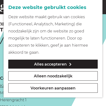
Fietsen
Deze website gebruikt cookies
menu
Z
G
Deze website maakt gebruik van cookies
o
Wandelen
a
MUIDEN
(Functioneel, Analytisch, Marketing) die
e
Tuinsafari Muiderslot
n
noodzakelijk zijn om de website zo goed
k
Varen
a
mogelijk te laten functioneren. Door op
e
a
accepteren te klikken, geef je aan hiermee
n
r
Met kinderen
akkoord te gaan.
d
Alles accepteren
e
Geocachen
h
Alleen noodzakelijk
Contact
o
Naar het museum
Kasteeltuinen van het Muiderslot
m
Voorkeuren aanpassen
Muiderslot
e
Winkelen
Herengracht 1
p