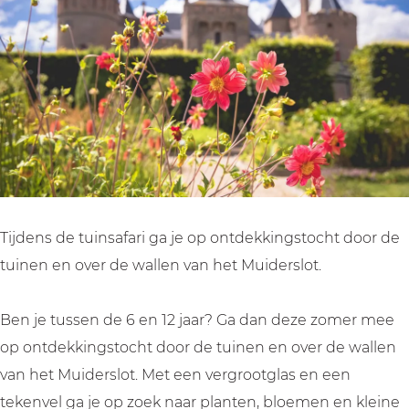
M
r
a
f
M
u
i
r
a
u
i
M
i
r
i
d
u
M
i
d
e
i
u
M
e
r
d
i
u
r
s
e
d
i
s
l
r
e
d
l
o
s
r
e
o
Tijdens de tuinsafari ga je op ontdekkingstocht door de
t
l
s
r
t
tuinen en over de wallen van het Muiderslot.
o
l
s
t
o
l
Ben je tussen de 6 en 12 jaar? Ga dan deze zomer mee
t
o
op ontdekkingstocht door de tuinen en over de wallen
t
van het Muiderslot. Met een vergrootglas en een
tekenvel ga je op zoek naar planten, bloemen en kleine