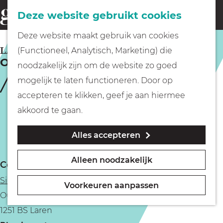
Fietsen
Deze website gebruikt cookies
menu
Z
G
Deze website maakt gebruik van cookies
o
Wandelen
a
LAREN
(Functioneel, Analytisch, Marketing) die
e
Onvergetelijk Singer
n
noodzakelijk zijn om de website zo goed
k
Varen
a
mogelijk te laten functioneren. Door op
e
a
accepteren te klikken, geef je aan hiermee
n
r
Met kinderen
akkoord te gaan.
d
Alles accepteren
e
Geocachen
h
Alleen noodzakelijk
Contact
o
Naar het museum
Singer Laren
m
Voorkeuren aanpassen
Oude Drift 1
e
Winkelen
1251 BS Laren
p