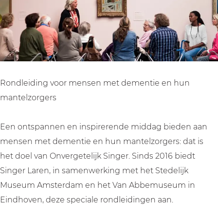
l
l
j
i
i
k
j
j
S
k
k
i
S
S
n
i
i
g
Rondleiding voor mensen met dementie en hun
n
n
e
mantelzorgers
g
g
r
e
e
Een ontspannen en inspirerende middag bieden aan
r
r
mensen met dementie en hun mantelzorgers: dat is
het doel van Onvergetelijk Singer. Sinds 2016 biedt
Singer Laren, in samenwerking met het Stedelijk
Museum Amsterdam en het Van Abbemuseum in
Eindhoven, deze speciale rondleidingen aan.