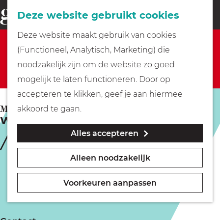
Fietsen
Deze website gebruikt cookies
menu
Z
G
Deze website maakt gebruik van cookies
o
Sorry, deze activiteit is niet meer beschikbaar.
Wandelen
a
(Functioneel, Analytisch, Marketing) die
e
Bekijk het
actuele aanbod
voor de beschikbare
n
noodzakelijk zijn om de website zo goed
k
opties.
Varen
a
mogelijk te laten functioneren. Door op
e
a
accepteren te klikken, geef je aan hiermee
n
r
Met kinderen
MAARSSEN
akkoord te gaan.
Winter op Fort Maarsseveen
d
Alles accepteren
e
Geocachen
h
Alleen noodzakelijk
o
Naar het museum
m
Voorkeuren aanpassen
e
Winkelen
p