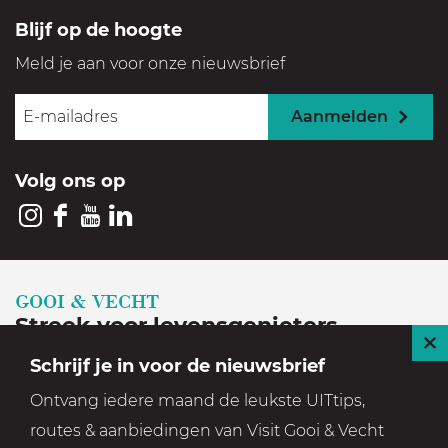
s
e
Blijf op de hoogte
v
e
Meld je aan voor onze nieuwsbrief
e
n
Aanmelden
Volg ons op
I
F
Y
L
n
a
o
i
s
c
u
n
GOOI & VECHT
t
e
T
k
Streek voor levensgenieters
a
b
u
e
S
Schrijf je in voor de nieuwsbrief
Geniet in een prachtige, historische en groene
g
o
b
d
l
Ontvang iedere maand de leukste UITtips,
setting
r
o
e
I
u
routes & aanbiedingen van Visit Gooi & Vecht
a
k
V
n
i