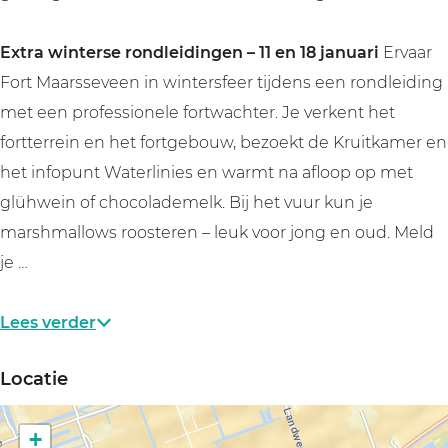
v
v
e
e
e
n
Extra winterse rondleidingen – 11 en 18 januari
Ervaar
e
e
Fort Maarsseveen in wintersfeer tijdens een rondleiding
n
n
met een professionele fortwachter. Je verkent het
fortterrein en het fortgebouw, bezoekt de Kruitkamer en
het infopunt Waterlinies en warmt na afloop op met
glühwein of chocolademelk. Bij het vuur kun je
marshmallows roosteren – leuk voor jong en oud. Meld
je …
Lees verder
Locatie
+