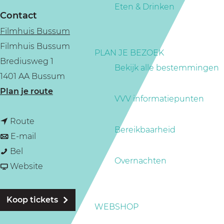
a
Eten & Drinken
Contact
g
Filmhuis Bussum
e
Filmhuis Bussum
PLAN JE BEZOEK
Brediusweg 1
Bekijk alle bestemmingen
1401 AA Bussum
n
Plan je route
VVV informatiepunten
a
n
a
Route
Bereikbaarheid
a
n
r
E-mail
M
a
a
M
Bel
Overnachten
a
r
a
v
a
Website
m
M
r
a
m
a
a
M
n
a
Koop tickets
WEBSHOP
'
m
a
M
'