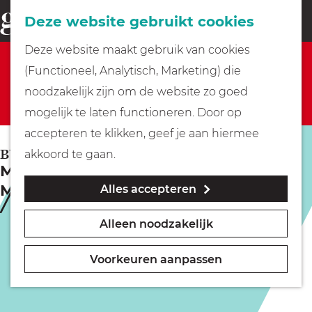
Fietsen
Deze website gebruikt cookies
menu
Z
G
Deze website maakt gebruik van cookies
o
Sorry, deze activiteit is niet meer beschikbaar.
Wandelen
a
(Functioneel, Analytisch, Marketing) die
e
Bekijk het
actuele aanbod
voor de beschikbare
n
noodzakelijk zijn om de website zo goed
k
opties.
Varen
a
mogelijk te laten functioneren. Door op
e
a
accepteren te klikken, geef je aan hiermee
n
r
Met kinderen
BUSSUM
akkoord te gaan.
Mama'ku - Van Jakarta tot de
d
Molukken
Alles accepteren
e
Geocachen
h
Alleen noodzakelijk
o
Naar het museum
m
Voorkeuren aanpassen
e
Winkelen
p