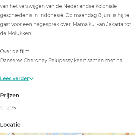
t
t
a
t
t
van het verzwijgen van de Nederlandse koloniale
d
o
t
a
d
geschiedenis in Indonesië. Op maandag 8 juni is hij te
e
t
o
t
e
gast voor een nagesprek over ‘Mama’ku: van Jakarta tot
M
d
t
o
M
de Molukken’
o
e
d
t
o
l
M
e
d
l
Over de film
u
o
M
e
u
Danseres Cheroney Pelupessy keert samen met ha…
k
l
o
M
k
k
u
l
o
k
Lees verder
e
k
u
l
e
n
k
k
u
n
Prijzen
e
k
k
€ 12,75
n
e
k
n
e
Locatie
n