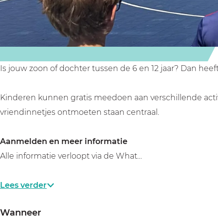
v
r
r
k
a
v
v
a
k
a
a
n
a
k
k
t
n
a
a
i
Is jouw zoon of dochter tussen de 6 en 12 jaar? Dan he
t
n
n
e
i
t
t
a
Kinderen kunnen gratis meedoen aan verschillende acti
e
i
i
c
vriendinnetjes ontmoeten staan centraal.
a
e
e
t
c
a
a
i
Aanmelden en meer informatie
t
c
c
v
Alle informatie verloopt via de What…
i
t
t
i
v
i
i
t
Lees verder
i
v
v
e
t
i
i
i
Wanneer