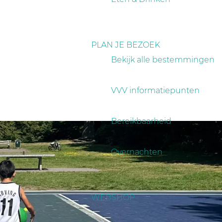
PLAN JE BEZOEK
Bekijk alle bestemmingen
VVV informatiepunten
Bereikbaarheid
Overnachten
WEBSHOP