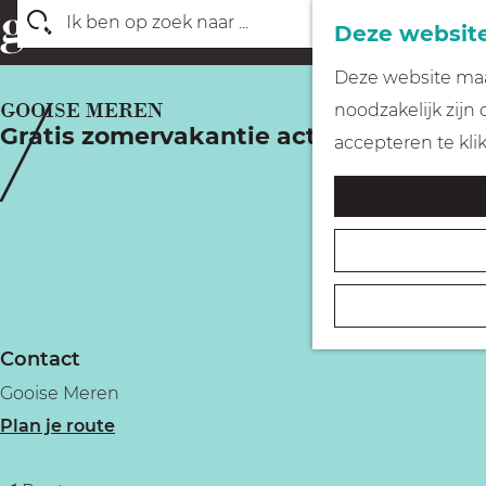
Deze website
Z
G
Deze website maak
o
a
GOOISE MEREN
noodzakelijk zijn
e
Gratis zomervakantie activiteiten voor 
n
accepteren te kli
k
a
e
a
n
r
d
e
h
Contact
o
Gooise Meren
m
n
Plan je route
e
a
p