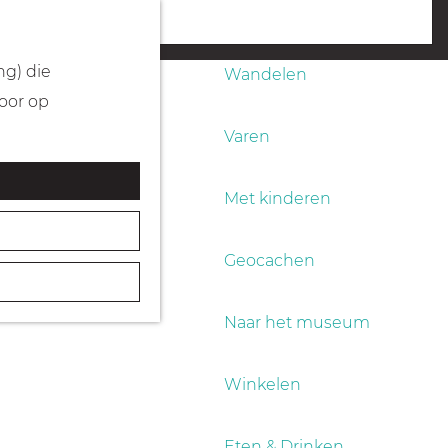
Fietsen
menu
ng) die
Wandelen
Door op
Varen
Met kinderen
Geocachen
Naar het museum
Winkelen
Eten & Drinken