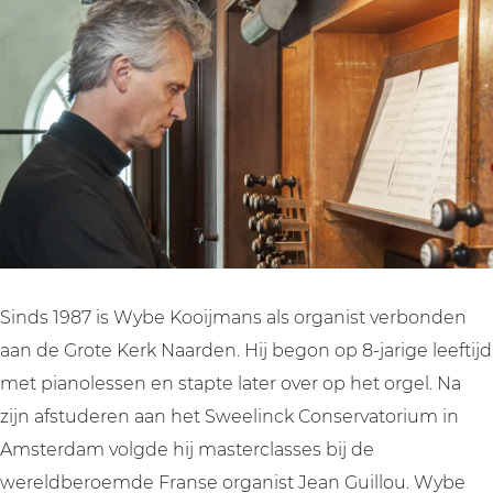
e
n
o
c
e
r
c
n
o
r
t
e
c
n
t
W
r
e
c
W
y
t
r
e
y
b
W
t
r
b
e
y
W
t
e
K
b
y
W
K
o
e
b
y
o
o
K
e
b
o
Sinds 1987 is Wybe Kooijmans als organist verbonden
i
o
K
e
i
aan de Grote Kerk Naarden. Hij begon op 8-jarige leeftijd
j
o
o
K
j
met pianolessen en stapte later over op het orgel. Na
m
i
o
o
m
zijn afstuderen aan het Sweelinck Conservatorium in
a
j
i
o
a
Amsterdam volgde hij masterclasses bij de
n
m
j
i
n
wereldberoemde Franse organist Jean Guillou. Wybe