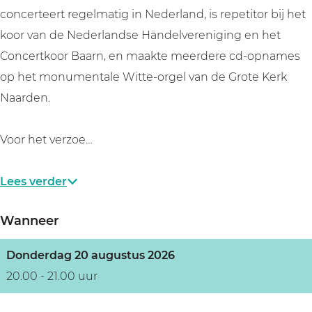
s
a
m
j
s
concerteert regelmatig in Nederland, is repetitor bij het
-
n
a
m
-
koor van de Nederlandse Händelvereniging en het
G
s
n
a
G
Concertkoor Baarn, en maakte meerdere cd-opnames
r
-
s
n
r
op het monumentale Witte-orgel van de Grote Kerk
o
G
-
s
o
Naarden.
t
r
G
-
t
e
o
r
G
e
Voor het verzoe…
K
t
o
r
K
e
e
t
o
e
Lees verder
r
K
e
t
r
k
e
K
e
k
Wanneer
N
r
e
K
N
a
k
r
e
a
Donderdag 20 augustus 2026
a
N
k
r
a
20.00 - 21.00 uur
r
a
N
k
r