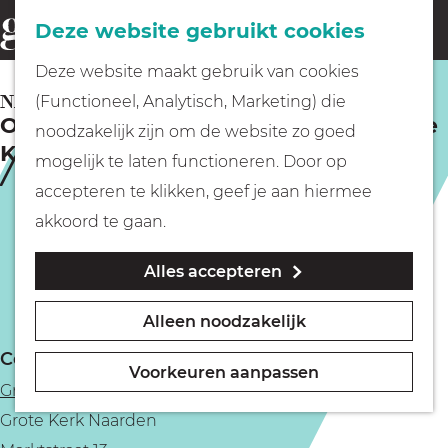
Fietsen
Deze website gebruikt cookies
menu
Z
G
Deze website maakt gebruik van cookies
o
Wandelen
a
NAARDEN
(Functioneel, Analytisch, Marketing) die
e
Orgelconcert Wybe Kooijmans - Grote
n
noodzakelijk zijn om de website zo goed
k
Kerk Naarden
Varen
a
mogelijk te laten functioneren. Door op
e
a
accepteren te klikken, geef je aan hiermee
n
r
Met kinderen
akkoord te gaan.
d
Alles accepteren
e
Geocachen
h
Alleen noodzakelijk
o
Naar het museum
Contact
m
Voorkeuren aanpassen
Grote Kerk Naarden
e
Winkelen
Grote Kerk Naarden
p